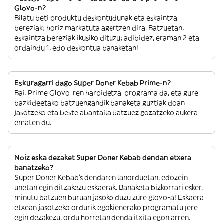
Glovo-n?
Bilatu beti produktu deskontudunak eta eskaintza
bereziak; horiz markatuta agertzen dira. Batzuetan,
eskaintza bereziak ikusiko dituzu; adibidez, eraman 2 eta
ordaindu 1, edo deskontua banaketan!
Eskuragarri dago Super Doner Kebab Prime-n?
Bai. Prime Glovo-ren harpidetza-programa da, eta gure
bazkideetako batzuengandik banaketa guztiak doan
jasotzeko eta beste abantaila batzuez gozatzeko aukera
ematen du.
Noiz eska dezaket Super Doner Kebab dendan etxera
banatzeko?
Super Doner Kebab’s dendaren lanorduetan, edozein
unetan egin ditzakezu eskaerak. Banaketa bizkorrari esker,
minutu batzuen buruan jasoko duzu zure glovo-a! Eskaera
etxean jasotzeko ordurik egokienerako programatu ¡ere
egin dezakezu, ordu horretan denda itxita egon arren.