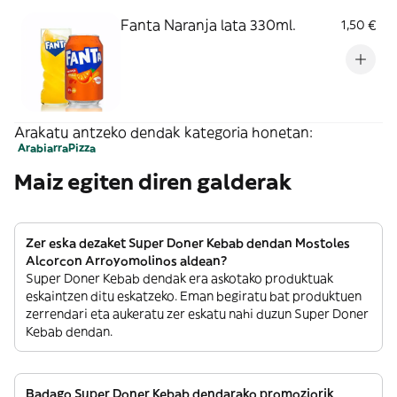
Fanta Naranja lata 330ml.
1,50 €
Arakatu antzeko dendak kategoria honetan:
Arabiarra
Pizza
Maiz egiten diren galderak
Zer eska dezaket Super Doner Kebab dendan Mostoles
Alcorcon Arroyomolinos aldean?
Super Doner Kebab dendak era askotako produktuak
eskaintzen ditu eskatzeko. Eman begiratu bat produktuen
zerrendari eta aukeratu zer eskatu nahi duzun Super Doner
Kebab dendan.
Badago Super Doner Kebab dendarako promoziorik