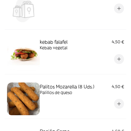
kebab falafel
4,50 €
Kebab vegetal
Palitos Mozarella (8 Uds.)
4,50 €
Palillos de queso