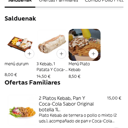
Salduenak
menú durum
3 Kebab, 1
Menú Plato
Patata Y Coca-
Kebab
8,00 €
Cola Sabor
14,50 €
8,50 €
Original botella
Ofertas Familiares
1L.
2 Platos Kebab, Pan Y
15,00 €
Coca-Cola Sabor Original
botella 1L.
Plato Kebab de ternera o pollo o mixto (2
uds.), acompañado de pan y Coca-Cola
Sabor Original botella 1L.