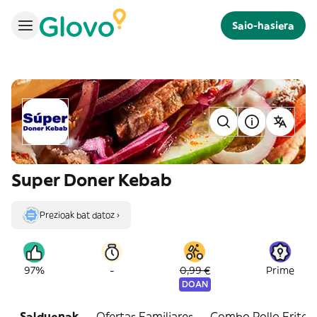
Saio-hasiera
Super Doner Kebab
Prezioak bat datoz ›
-
97%
0,99 €
Prime
DOAN
Salduenak
Ofertas Familiares
Combo Pollo Frito