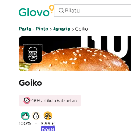
Parla - Pinto
Janaria
Goiko
Goiko
-16% artikulu batzuetan
100%
-
3,99 €
DOAN