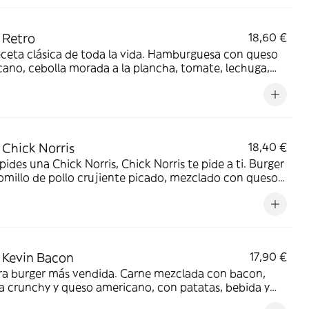
 Retro
18,60 €
ceta clásica de toda la vida. Hamburguesa con queso
ano, cebolla morada a la plancha, tomate, lechuga,
llos, salsa Barbacoa Goiko y salsa Mayo Goiko.
añada de patatas, bebida y salsa Barbacoa Goiko.
Chick Norris
18,40 €
pides una Chick Norris, Chick Norris te pide a ti. Burger
omillo de pollo crujiente picado, mezclado con queso
ano, bacon bits, cebolla crunchy y huevo frito.
añada de patatas, bebida y salsa Barbacoa Goiko.
 approved.
 Kevin Bacon
17,90 €
ra burger más vendida. Carne mezclada con bacon,
a crunchy y queso americano, con patatas, bebida y
Barbacoa Goiko.