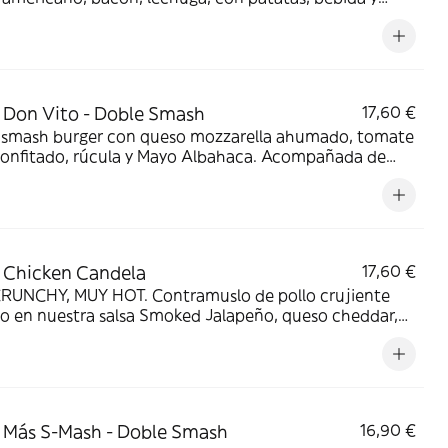
50 Burger Spread.
Don Vito - Doble Smash
17,60 €
 smash burger con queso mozzarella ahumado, tomate
confitado, rúcula y Mayo Albahaca. Acompañada de
s, bebida, y salsa Mayo Albahaca.
 Chicken Candela
17,60 €
RUNCHY, MUY HOT. Contramuslo de pollo crujiente
o en nuestra salsa Smoked Jalapeño, queso cheddar,
ño fresco y pepinillo. Acompañada de patatas, bebida
sa Smoked jalapeño. ¡MÉTELE CANDELA!
Más S-Mash - Doble Smash
16,90 €