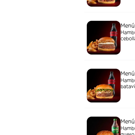
Menú
Hambur
cebolla carameli
Goiko.
Menú
Hambu
batavi
patata
Menú 
Hambur
queso ame