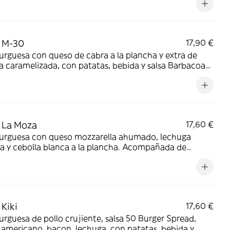
 M-30
17,90 €
guesa con queso de cabra a la plancha y extra de
zada, con patatas, bebida y salsa Barbacoa
 La Moza
17,60 €
rguesa con queso mozzarella ahumado, lechuga
a y cebolla blanca a la plancha. Acompañada de
s, bebida y nuestra salsa Mayo Goiko
Kiki
17,60 €
guesa de pollo crujiente, salsa 50 Burger Spread,
ricano, bacon, lechuga, con patatas, bebida y