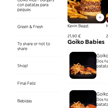
con patatas para
peques
Kevin Beast
Green & Fresh
21,90 €
Goiko Babies
To share or not to
share
Goiko
Dos h
Shop!
patata
Final Feliz
Goiko
Dos h
Bebidas
patata