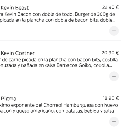
Kevin Beast
22,90 €
ra Kevin Bacon con doble de todo. Burger de 360g de
picada en la plancha con doble de bacon bits, doble
la crunchy y doble de queso cheddar. Acompañada de
s, bebida y salsa Barbacoa Goiko.
Kevin Costner
20,90 €
 de carne picada en la plancha con bacon bits, costilla
nuzada y bañada en salsa Barbacoa Goiko, cebolla
y y queso americano, con patatas y bebida.
 Pigma
18,90 €
áximo exponente del Chorreo! Hamburguesa con huevo
 bacon y queso americano, con patatas, bebida y salsa
Goiko.