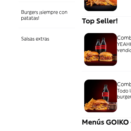
Burgers ¡siempre con
patatas!
Top Seller!
Combo
Salsas extras
YEAHH
vendid
Combo
Todo l
burger
final fe
Menús GOIKO 