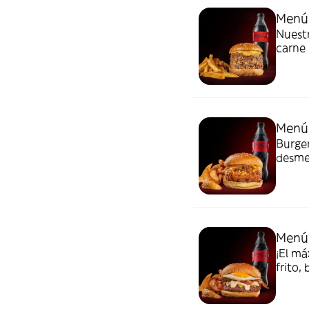
Menú 
Nuest
carne 
cebol
patata
Menú 
Burger
desme
crunch
Menú
¡El m
frito,
Mayo 