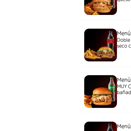
salsa 
Menú 
Doble
seco 
patata
Menú
MUY C
bañad
jalape
y sal
Menú 