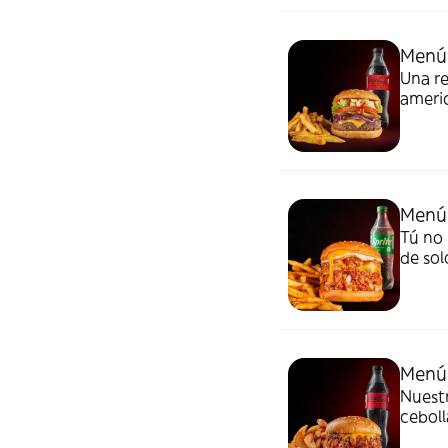
Menú
Una re
americ
pepini
Acomp
Menú 
Tú no 
de sol
americ
Acomp
Chuck
Menú
Nuest
ceboll
salsa 