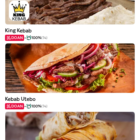
King Kebab
DOAN
100%
(14)
Kebab Utebo
DOAN
100%
(14)