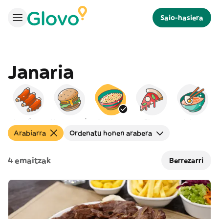
Saio-hasiera
Janaria
Amerikarra
Hanburgesak
Arabiarra
Pizza
Asiarra
Arabiarra
Ordenatu honen arabera
4 emaitzak
Berrezarri