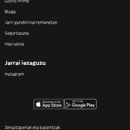
Glovo Prime
Bloga
Jarri gurekin harremanetan
Segurtasuna
Hasi saioa
Jarrai iezaguzu
Instagram
Zehaztapenak eta baldintzak