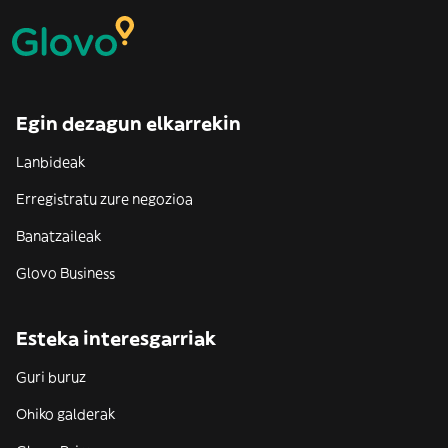
Egin dezagun elkarrekin
Lanbideak
Erregistratu zure negozioa
Banatzaileak
Glovo Business
Esteka interesgarriak
Guri buruz
Ohiko galderak