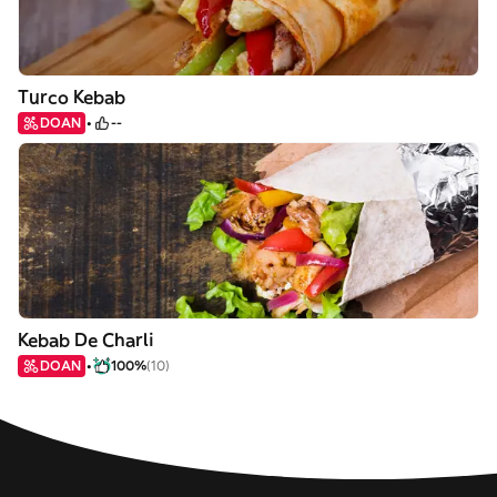
Turco Kebab
DOAN
--
Kebab De Charli
DOAN
100%
(10)