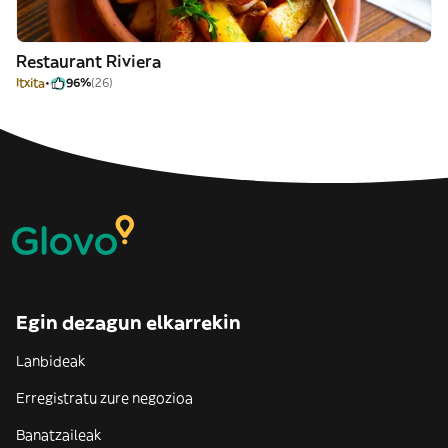
Restaurant Riviera
Itxita
96%
(26)
Egin dezagun elkarrekin
Lanbideak
Erregistratu zure negozioa
Banatzaileak