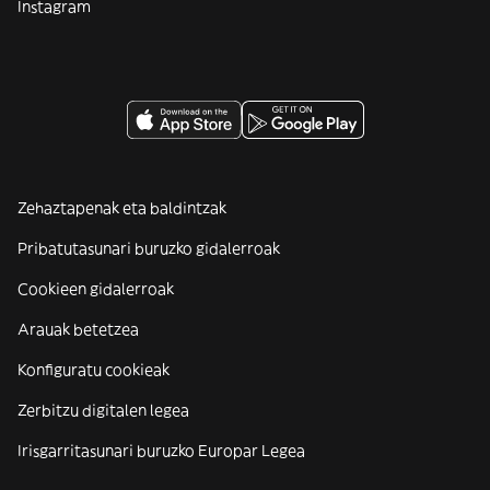
Instagram
Zehaztapenak eta baldintzak
Pribatutasunari buruzko gidalerroak
Cookieen gidalerroak
Arauak betetzea
Konfiguratu cookieak
Zerbitzu digitalen legea
Irisgarritasunari buruzko Europar Legea