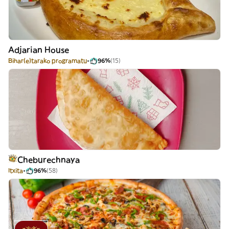
Adjarian House
Bihar(e)tarako programatu
96%
(15)
Cheburechnaya
Itxita
96%
(58)