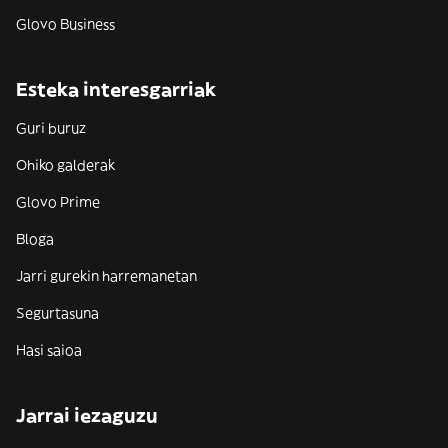
Glovo Business
Esteka interesgarriak
Guri buruz
Ohiko galderak
Glovo Prime
Bloga
Jarri gurekin harremanetan
Segurtasuna
Hasi saioa
Jarrai iezaguzu