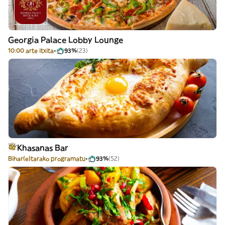
Georgia Palace Lobby Lounge
10:00 arte itxita
93%
(23)
Khasanas Bar
Bihar(e)tarako programatu
93%
(52)