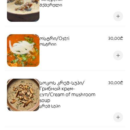
შქმერული
ოსტრი/Ostri
30,00₾
ოსტრიი
სოკოს კრემ-სუპი/
30,00₾
Грибной крем-
суп/Cream of mushroom
soup
კრემ სუპი