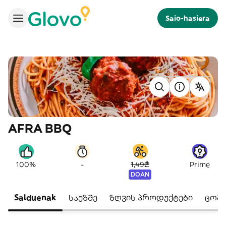
Saio-hasiera
AFRA BBQ
-
100%
1,49₾
Prime
DOAN
Salduenak
საუზმე
ზღვის პროდუქტები
ცომ