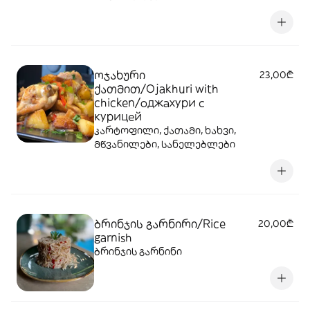
ოჯახური
23,00₾
ქათმით/Ojakhuri with
chicken/оджахури с
курицей
კარტოფილი, ქათამი, ხახვი,
მწვანილები, სანელებლები
ბრინჯის გარნირი/Rice
20,00₾
garnish
ბრინჯის გარნინი