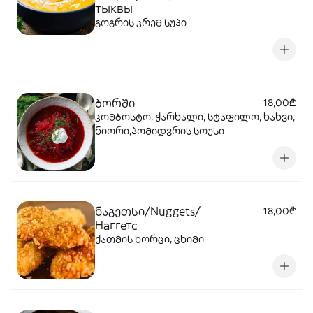
тыквы
გოგრის კრემ სუპი
ბორში
18,00₾
კომბოსტო, ჭარხალი, სტაფილო, ხახვი,
ნიორი,პომიდვრის სოუსი
ნაგეთსი/Nuggets/
18,00₾
Наггетс
ქათმის ხორცი, ცხიმი