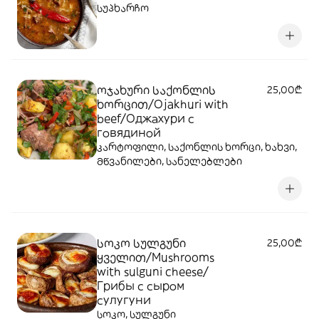
სუპხარჩო
ოჯახური საქონლის
25,00₾
ხორცით/Ojakhuri with
beef/Оджахури с
говядиной
კარტოფილი, საქონლის ხორცი, ხახვი,
მწვანილები, სანელებლები
სოკო სულგუნი
25,00₾
ყველით/Mushrooms
with sulguni cheese/
Грибы с сыром
сулугуни
სოკო, სულგუნი