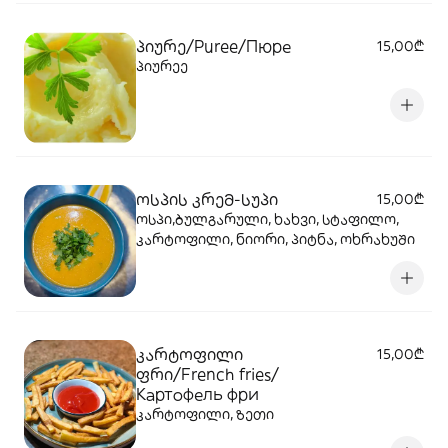
პიურე/Puree/Пюре
15,00₾
პიურეე
ოსპის კრემ-სუპი
15,00₾
ოსპი,ბულგარული, ხახვი, სტაფილო,
კარტოფილი, ნიორი, პიტნა, ოხრახუში
კარტოფილი
15,00₾
ფრი/French fries/
Картофель фри
კარტოფილი, ზეთი