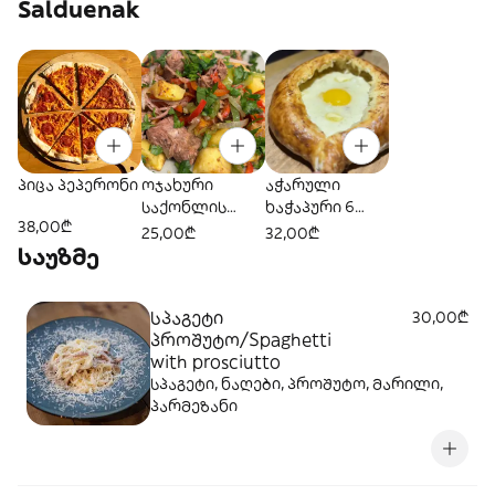
Salduenak
პიცა პეპერონი
ოჯახური
აჭარული
საქონლის
ხაჭაპური 6
38,00₾
ხორცით/Ojakh
ყველით
25,00₾
32,00₾
uri with beef/
საუზმე
Оджахури с
говядиной
სპაგეტი
30,00₾
პროშუტო/Spaghetti
with prosciutto
სპაგეტი, ნაღები, პროშუტო, მარილი,
პარმეზანი