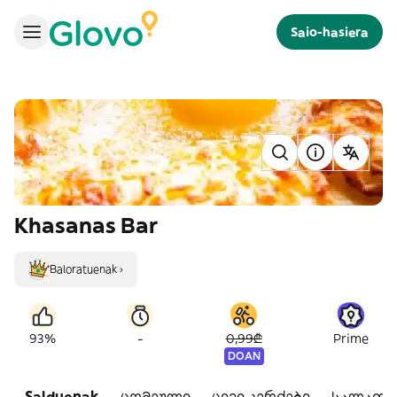
Saio-hasiera
Khasanas Bar
Baloratuenak ›
-
93%
0,99₾
Prime
DOAN
Salduenak
ცომეული
ცივი კერძები
სალათე