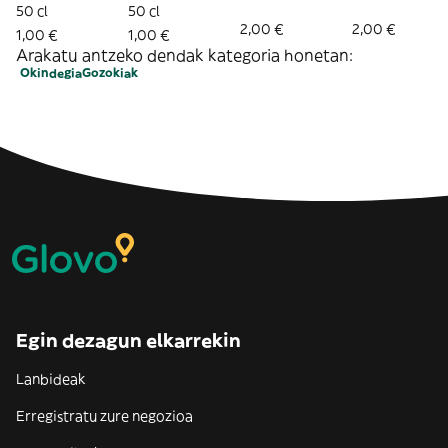
50 cl
50 cl
2,00 €
2,00 €
1,00 €
1,00 €
Arakatu antzeko dendak kategoria honetan:
Okindegia
Gozokiak
Egin dezagun elkarrekin
Lanbideak
Erregistratu zure negozioa