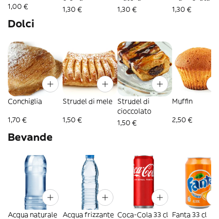
1,00 €
1,30 €
1,30 €
1,30 €
Dolci
Conchiglia
Strudel di mele
Strudel di
Muffin
cioccolato
1,70 €
1,50 €
2,50 €
1,50 €
Bevande
Acqua naturale
Acqua frizzante
Coca-Cola 33 cl
Fanta 33 cl