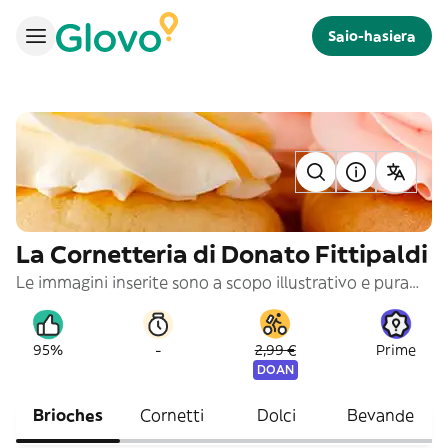
Saio-hasiera
La Cornetteria di Donato Fittipaldi
Le immagini inserite sono a scopo illustrativo e puramente indicativo
-
95%
2,99 €
Prime
DOAN
Brioches
Cornetti
Dolci
Bevande