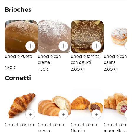
Brioches
Brioche vuota
Brioche con
Brioche farcita
Brioche con
crema
con 2 gusti
panna
1,20 €
1,50 €
2,00 €
2,00 €
Cornetti
Cornetto vuoto
Cornetto con
Cornetto con
Cornetto con
crema
Nutella
marmellata