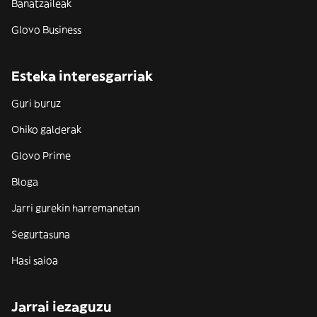
Banatzaileak
Glovo Business
Esteka interesgarriak
Guri buruz
Ohiko galderak
Glovo Prime
Bloga
Jarri gurekin harremanetan
Segurtasuna
Hasi saioa
Jarrai iezaguzu