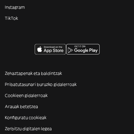
Instagram
TikTok
Zehaztapenak eta baldintzak
Pribatutasunari buruzko gidalerroak
Cookieen gidalerroak
Arauak betetzea
Konfiguratu cookieak
Zerbitzu digitalen legea