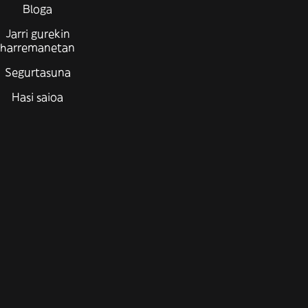
Bloga
Jarri gurekin
harremanetan
Segurtasuna
Hasi saioa