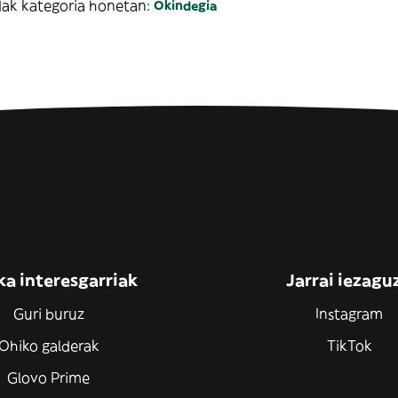
ak kategoria honetan:
Okindegia
ka interesgarriak
Jarrai iezagu
Guri buruz
Instagram
Ohiko galderak
TikTok
Glovo Prime