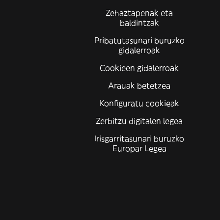
Zehaztapenak eta
baldintzak
Pribatutasunari buruzko
gidalerroak
Cookieen gidalerroak
Arauak betetzea
Konfiguratu cookieak
Zerbitzu digitalen legea
Irisgarritasunari buruzko
Europar Legea