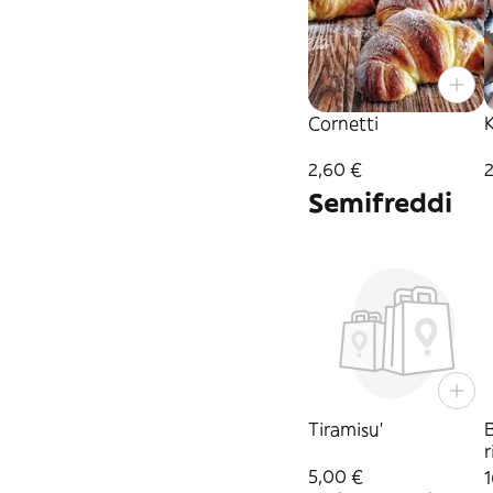
Cornetti
2,60 €
Semifreddi
Tiramisu'
r
5,00 €
1