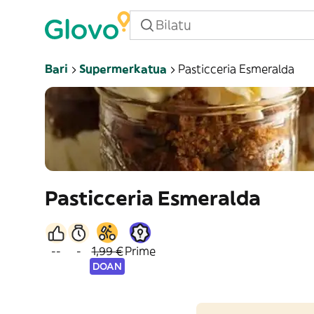
Bari
Supermerkatua
Pasticceria Esmeralda
Pasticceria Esmeralda
--
-
1,99 €
Prime
DOAN