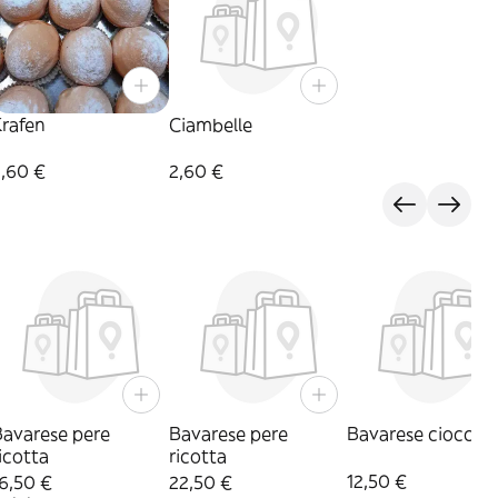
Krafen
Ciambelle
2,60 €
2,60 €
Bavarese pere
Bavarese pere
Bavarese cioccol
icotta
ricotta
12,50 €
6,50 €
22,50 €