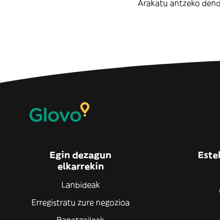
Arakatu antzeko dend
Egin dezagun
Este
elkarrekin
Lanbideak
Erregistratu zure negozioa