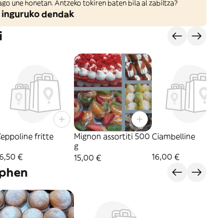
ago une honetan. Antzeko tokiren baten bila al zabiltza?
 inguruko dendak
i
eppoline fritte
Mignon assortiti 500
Ciambelline
g
6,50 €
16,00 €
15,00 €
aphen