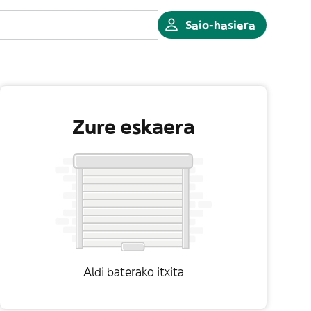
Saio-hasiera
Zure eskaera
Aldi baterako itxita