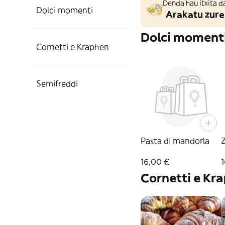
Denda hau itxita d
Dolci momenti
Arakatu zure
Dolci moment
Cornetti e Kraphen
Semifreddi
Pasta di mandorla
Z
16,00 €
1
Cornetti e Kr