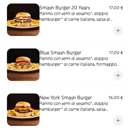
Smash Burger 20 Years
17,00 €
Panino con semi di sesamo*, doppio
hamburger* di carne italiana, salsa al
"Pecorino Romano DOP", guanciale
nostrano, insalata iceberg, salsa maionese
senapata con pomodori secchi, servito con
patate* Fries e salsa OWW.
Blue Smash Burger
17,00 €
Panino con semi di sesamo*, doppio
hamburger* di carne italiana, formaggio
Cheddar affumicato, bacon, salsa smoked,
insalata iceberg, servito con patate* Fries e
salsa OWW
New York Smash Burger
16,00 €
Panino con semi di sesamo*, doppio
hamburger* di carne italiana, salsa
Cheddar, bacon, pomodoro, salsa OWW,
insalata iceberg e cetriolini, accompagnato
da patate* Fries e salsa OWW.