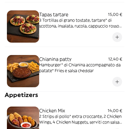
Tapas tartare
15,00 €
3 Tortillas di grano tostate, tartare* di
scottona, insalata, rucola, cappuccio rosso
condito, dadolata di pomodoro,
Parmigiano Reggiano DOP, salsa Guaca-
mayo e zeste di lime
Chianina patty
12,40 €
Hamburger* di Chianina accompagnato da
patate* Fries e salsa cheddar
Appetizers
Chicken Mix
14,00 €
2 Strips di pollo* extra croccante, 2 Chicken
Wings, 4 Chicken Nuggets, serviti con salsa
Sweet & chili