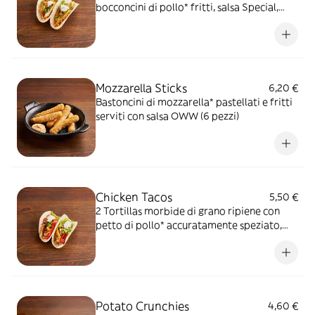
bocconcini di pollo* fritti, salsa Special,
insalata iceberg e pico de gallo, il tutto
guarnito con sauce Cream
Mozzarella Sticks
6,20 €
Bastoncini di mozzarella* pastellati e fritti
serviti con salsa OWW (6 pezzi)
Chicken Tacos
5,50 €
2 Tortillas morbide di grano ripiene con
petto di pollo* accuratamente speziato,
peperoni e cipolla rossa marinati in salsa
Messicana, mix di formaggi, insalata
iceberg e pico de gallo, il tutto guarnito con
Sauce Cream
Potato Crunchies
4,60 €