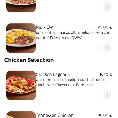
letto di rucola, servita con patate* Fries e
salsa OWW
Rib - Eye
20,00 €
Entrecôte di manzo alla griglia, servita con
patate* Fries e salsa OWW
Chicken Selection
Chicken Legends
16,10 €
Un tris dei nostri migliori piatti di pollo:
Mackenzie, Cheyenne e Barbecue
accompagnati da rucola e patate al forno
Tennessee Chicken
16,00 €