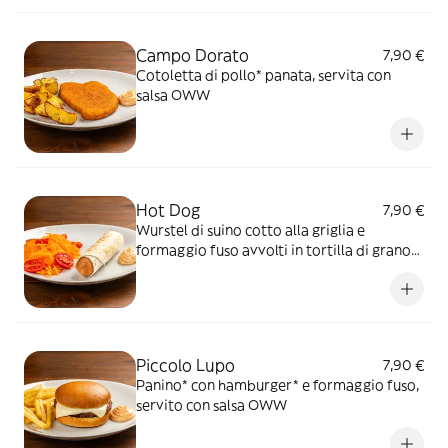
Campo Dorato
7,90 €
Cotoletta di pollo* panata, servita con
salsa OWW
Hot Dog
7,90 €
Wurstel di suino cotto alla griglia e
formaggio fuso avvolti in tortilla di grano
tostata, servito con salsa OWW
Piccolo Lupo
7,90 €
Panino* con hamburger* e formaggio fuso,
servito con salsa OWW