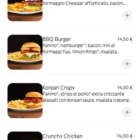
formaggio Cheddar affumicato, bacon,
Korean sauce, insalata iceberg, cappuccio
rosso condito e maionese, servito con
patate* Fries e salsa OWW
BBQ Burger
14,50 €
Panino*, hamburger*, bacon, mix di
formaggi fusi, Onion Rings*, insalata
iceberg e salsa Barbecue, servito con
patate* Fries e salsa Barbecue
Korean Crispy
14,30 €
Panino*, strips di pollo* extra croccante
glassati con korean sauce, insalata iceberg,
cappuccio rosso condito, maionese,
cetriolini, servito con patate* Fries e salsa
OWW
Crunchy Chicken
14,00 €