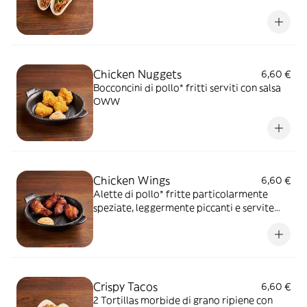
formaggi, insalata iceberg e pico de gallo, il
tutto guarnito con salsa Guacamole
Chicken Nuggets
6,60 €
Bocconcini di pollo* fritti serviti con salsa
OWW
Chicken Wings
6,60 €
Alette di pollo* fritte particolarmente
speziate, leggermente piccanti e servite
con salsa OWW
Crispy Tacos
6,60 €
2 Tortillas morbide di grano ripiene con