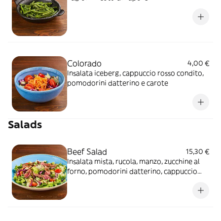
Colorado
4,00 €
Insalata iceberg, cappuccio rosso condito,
pomodorini datterino e carote
Salads
Beef Salad
15,30 €
Insalata mista, rucola, manzo, zucchine al
forno, pomodorini datterino, cappuccio
rosso condito e crostini di pane*.