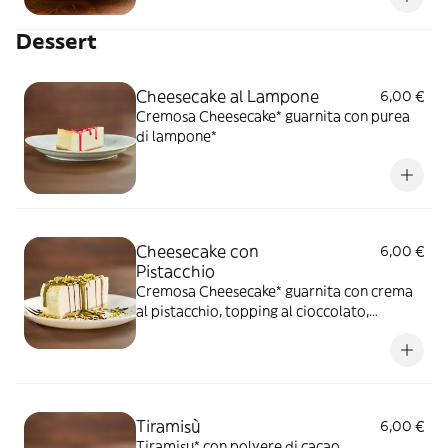
Dessert
Cheesecake al Lampone
6,00 €
Cremosa Cheesecake* guarnita con purea
di lampone*
Cheesecake con
6,00 €
Pistacchio
Cremosa Cheesecake* guarnita con crema
al pistacchio, topping al cioccolato,
granella di pistacchio
Tiramisù
6,00 €
Tiramisu* con polvere di cacao