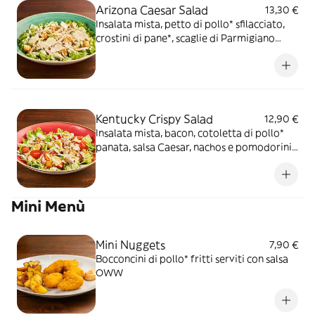
Arizona Caesar Salad
13,30 €
Insalata mista, petto di pollo* sfilacciato,
crostini di pane*, scaglie di Parmigiano
Reggiano DOP e salsa Caesar
Kentucky Crispy Salad
12,90 €
Insalata mista, bacon, cotoletta di pollo*
panata, salsa Caesar, nachos e pomodorini
datterino
Mini Menù
Mini Nuggets
7,90 €
Bocconcini di pollo* fritti serviti con salsa
OWW