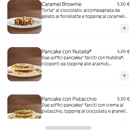
Caramel Brownie
5,50 €
Torta* al cioccolato, accompagnata da
gelato al fiordilatte e topping al caramello
salato
Pancake con Nutella®
5,30 €
Due soffici pancakes* farciti con Nutella®,
ricoperti da topping alle arachidi,
caramello salato e granella di nocciola
Pancake con Pistacchio
5,30 €
Due soffici pancakes* farciti con crema al
pistacchio, topping al cioccolato e granella
di pistacchio
Salse