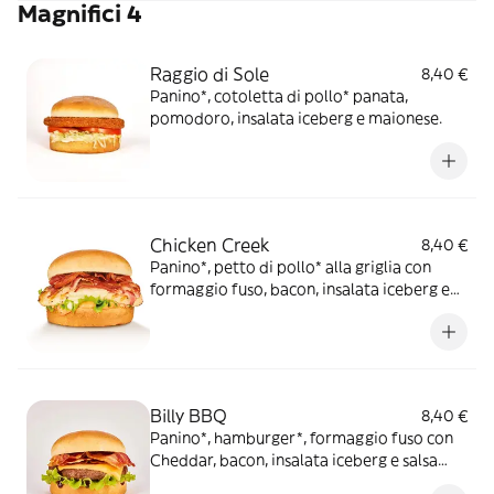
Magnifici 4
Raggio di Sole
8,40 €
Panino*, cotoletta di pollo* panata,
pomodoro, insalata iceberg e maionese.
Chicken Creek
8,40 €
Panino*, petto di pollo* alla griglia con
formaggio fuso, bacon, insalata iceberg e
salsa OWW
Billy BBQ
8,40 €
Panino*, hamburger*, formaggio fuso con
Cheddar, bacon, insalata iceberg e salsa
Barbecue.