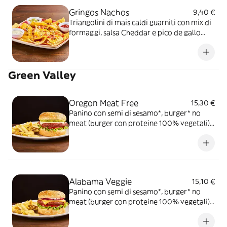
Gringos Nachos
9,40 €
Triangolini di mais caldi guarniti con mix di
formaggi, salsa Cheddar e pico de gallo
serviti con mix di salse (Guacamole,
Messicana e sauce Cream) Provali nella
versione chicken-mex!
Green Valley
Oregon Meat Free
15,30 €
Panino con semi di sesamo*, burger* no
meat (burger con proteine 100% vegetali),
fette filanti vegane, salsa Guacamole,
pomodoro, insalata iceberg e salsa OWW,
servito con patate* Fries
Alabama Veggie
15,10 €
Panino con semi di sesamo*, burger* no
meat (burger con proteine 100% vegetali),
fette filanti vegane, onion relish, salsa
Barbecue, maionese vegetale, pomodoro,