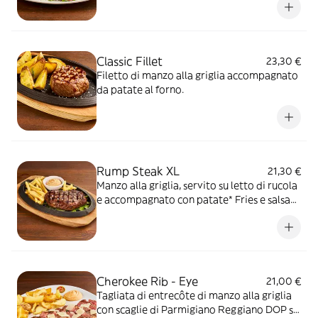
accompagnato con patate al forno, tagli di
prima scelta dall'Argentina
Classic Fillet
23,30 €
Filetto di manzo alla griglia accompagnato
da patate al forno.
Rump Steak XL
21,30 €
Manzo alla griglia, servito su letto di rucola
e accompagnato con patate* Fries e salsa
OWW
Cherokee Rib - Eye
21,00 €
Tagliata di entrecôte di manzo alla griglia
con scaglie di Parmigiano Reggiano DOP su