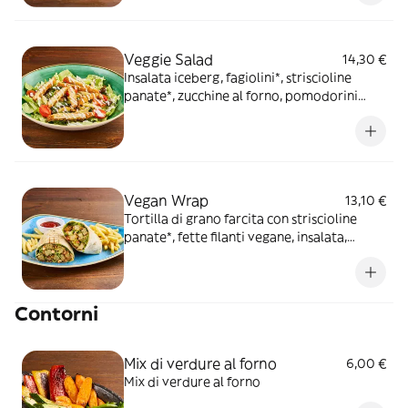
insalata iceberg, servito con patate* Fries e
salsa OWW
Veggie Salad
14,30 €
Insalata iceberg, fagiolini*, striscioline
panate*, zucchine al forno, pomodorini
datterino, mix di legumi, olive taggiasche,
dressing allo yogurt e origano.
Vegan Wrap
13,10 €
Tortilla di grano farcita con striscioline
panate*, fette filanti vegane, insalata,
dadolata di pomodoro, salsa maionese
vegetale con crema di pomodori secchi,
servita con patate* Fries e salsa Ketchup
Contorni
Mix di verdure al forno
6,00 €
Mix di verdure al forno