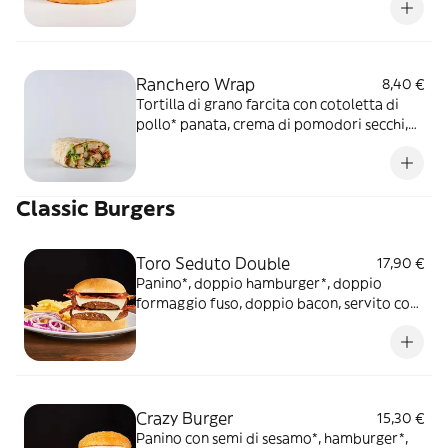
Ranchero Wrap
8,40 €
Tortilla di grano farcita con cotoletta di
pollo* panata, crema di pomodori secchi,
scaglie di Parmigiano Reggiano DOP,
insalata e salsa OWW
Classic Burgers
Toro Seduto Double
17,90 €
Panino*, doppio hamburger*, doppio
formaggio fuso, doppio bacon, servito con
cipolla rossa, serviti con patate* Fries e
salsa OWW
Crazy Burger
15,30 €
Panino con semi di sesamo*, hamburger*,