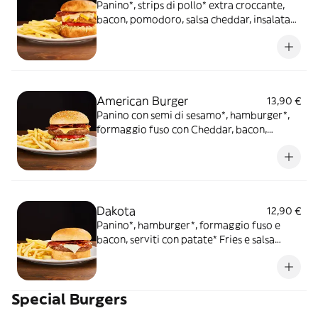
Panino*, strips di pollo* extra croccante,
bacon, pomodoro, salsa cheddar, insalata
iceberg, salsa Special servito con patate*
Fries e salsa OWW
American Burger
13,90 €
Panino con semi di sesamo*, hamburger*,
formaggio fuso con Cheddar, bacon,
pomodoro, insalata iceberg e salsa
Ketchup, servito con patate* Fries e salsa
OWW
Dakota
12,90 €
Panino*, hamburger*, formaggio fuso e
bacon, serviti con patate* Fries e salsa
OWW
Special Burgers