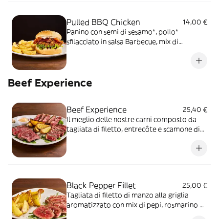
Pulled BBQ Chicken
14,00 €
Panino con semi di sesamo*, pollo*
sfilacciato in salsa Barbecue, mix di
formaggi, onion relish, bacon, maionese e
insalata iceberg, servito con patate* Fries e
salsa OWW
Beef Experience
Beef Experience
25,40 €
Il meglio delle nostre carni composto da
tagliata di filetto, entrecôte e scamone di
manzo, condite con olio extravergine di
oliva e fiocchi di sale su letto di spinacino, il
tutto accompagnato da patate al forno e
salsa OWW
Black Pepper Fillet
25,00 €
Tagliata di filetto di manzo alla griglia
aromatizzato con mix di pepi, rosmarino e
fiocchi di sale, servito su letto di rucola e