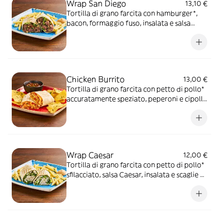
Wrap San Diego
13,10 €
Tortilla di grano farcita con hamburger*,
bacon, formaggio fuso, insalata e salsa
OWW, servita con patate* Fries e salsa
OWW
Chicken Burrito
13,00 €
Tortilla di grano farcita con petto di pollo*
accuratamente speziato, peperoni e cipolla
rossa marinati in salsa Messicana, mix di
formaggi, insalata iceberg, riso basmati,
Jalapeños e panna acida, servita con
"Fagioli alla BUD Spencer"
Wrap Caesar
12,00 €
Tortilla di grano farcita con petto di pollo*
sfilacciato, salsa Caesar, insalata e scaglie di
Parmigiano Reggiano DOP, servita con
patate* Fries e salsa OWW