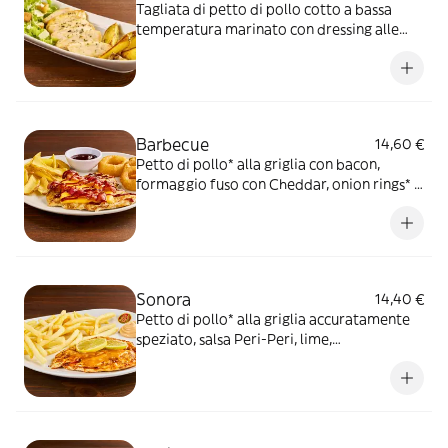
Tagliata di petto di pollo cotto a bassa
temperatura marinato con dressing alle
erbe, mix di pepi, con contorno di caesar
salad e patate al forno
Barbecue
14,60 €
Petto di pollo* alla griglia con bacon,
formaggio fuso con Cheddar, onion rings* e
salsa Barbecue, il tutto servito con patate*
Fries
Sonora
14,40 €
Petto di pollo* alla griglia accuratamente
speziato, salsa Peri-Peri, lime,
accompagnato da patate* Fries e salsa
OWW