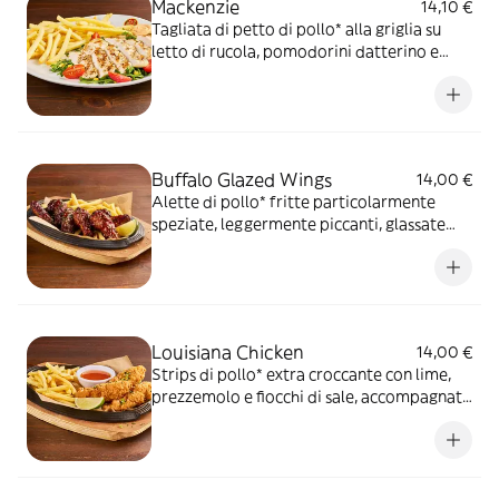
Mackenzie
14,10 €
Tagliata di petto di pollo* alla griglia su
letto di rucola, pomodorini datterino e
mais servita con patate* Fries e salsa OWW
Buffalo Glazed Wings
14,00 €
Alette di pollo* fritte particolarmente
speziate, leggermente piccanti, glassate
con Korean sauce, sesamo tostato,
prezzemolo, lime e servite con patate*
Fries
Louisiana Chicken
14,00 €
Strips di pollo* extra croccante con lime,
prezzemolo e fiocchi di sale, accompagnati
da patate* Fries e salsa Sweet & Chili