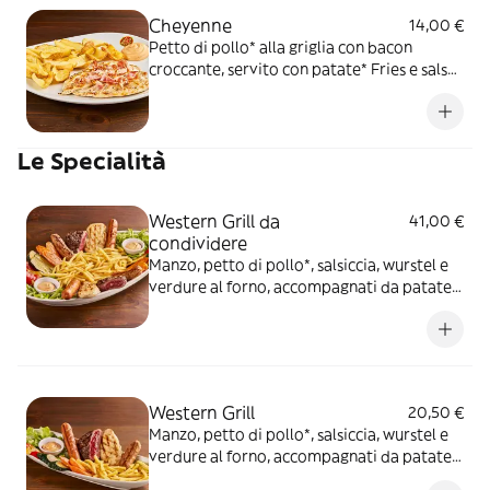
Cheyenne
14,00 €
Petto di pollo* alla griglia con bacon
croccante, servito con patate* Fries e salsa
OWW
Le Specialità
Western Grill da
41,00 €
condividere
Manzo, petto di pollo*, salsiccia, wurstel e
verdure al forno, accompagnati da patate*
Fries e salsa OWW (per 2 persone)
Western Grill
20,50 €
Manzo, petto di pollo*, salsiccia, wurstel e
verdure al forno, accompagnati da patate*
Fries e salsa OWW