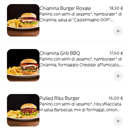
Chianina Burger Royale
18,30 €
Panino con semi di sesamo*, hamburger* di
Chianina, salsa al "Castelmagno DOP",
guanciale nostrano, cappuccio rosso
condito e insalata iceberg, servito con
patate* Fries e salsa OWW
Chianina Grill BBQ
17,40 €
Panino con semi di sesamo*, hamburger* di
Chianina, formaggio Cheddar affumicato,
bacon, onion relish, insalata iceberg, salsa
Barbecue, servito con patate* Fries e salsa
OWW
Pulled Ribs Burger
16,00 €
Panino con semi di sesamo*, ribs sfilacciata
in salsa Barbecue, mix di formaggi, onion
relish, cappuccio rosso condito e insalata
iceberg, servito con patate* Fries e salsa
OWW