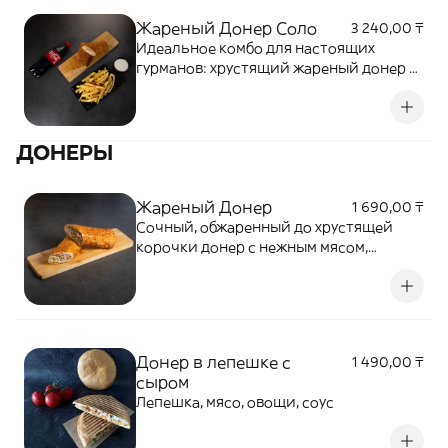
Жареный Донер Соло
3 240,00 ₸
Идеальное комбо для настоящих
гурманов: хрустящий жареный донер с
нежной начинкой, ароматные
картофельные фри с золотистой
корочкой и Временно вместо колы
ДОНЕРЫ
отправляем Fuse 0,5
Жареный Донер
1 690,00 ₸
Сочный, обжаренный до хрустящей
корочки донер с нежным мясом,
приправленным ароматными специями
Донер в лепешке с
1 490,00 ₸
сыром
Лепешка, мясо, овощи, соус