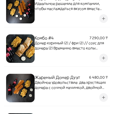
Идеальное решение для компании,
чтобы наслаждаться вкусом вместе
Временно вместо колы отправляем Fuse
0,5
Комбо #4
7 290,00 ₸
Донер куриный (2) / фри (2) // соус для
донера (2) Временно вместо колы
отправляем Fuse 0,5
Жареный Донер Дуэт
6 480,00 ₸
Двойное удовольствие: два хрустящих
донера с сочной начинкой, двойной
порцией золотистого картофеля фри
иВременно вместо колы отправляем
Fuse 0,5