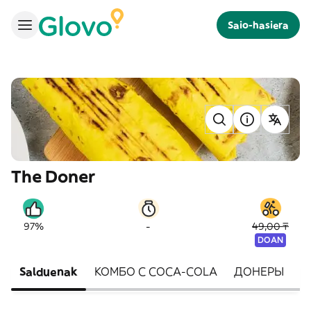
Saio-hasiera
The Doner
-
97%
49,00 ₸
DOAN
Salduenak
КОМБО С COCA-COLA
ДОНЕРЫ
З