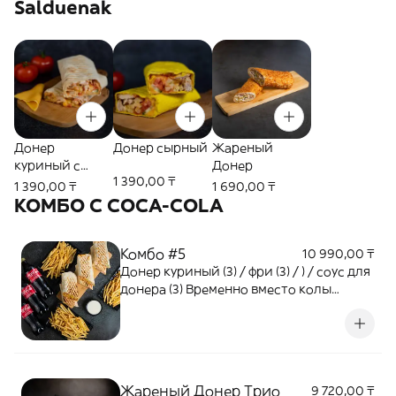
Salduenak
Донер
Донер сырный
Жареный
куриный с
Донер
1 390,00 ₸
сыром
1 390,00 ₸
1 690,00 ₸
КОМБО С COCA-COLA
Комбо #5
10 990,00 ₸
Донер куриный (3) / фри (3) / ) / соус для
донера (3) Временно вместо колы
отправляем Fuse 0,5
Жареный Донер Трио
9 720,00 ₸