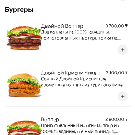
Бургеры
Двойной Воппер
3 700,00 ₸
Две котлеты из 100% говядины,
приготовленных на открытом огне,
микс свежих овощей, соусы кетчуп и
майонез на пшеничной булочке с
кунжутом.
Двойной Криспи Чикен
3 100,00 ₸
Сочный Двойной Криспи: две
ароматные котлеты из куриного филе в
хрустящей панировке, спелый
помидор, свежие листья салата и
нежный соус, подаются в мягкой
булочке с кунжутом.
Воппер
2 800,00 ₸
Приготовленный на огне Воппер из
100% говядины, сочный помидор,