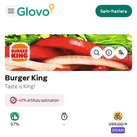
Saio-hasiera
Burger King
Taste is King!
-43% artikulu batzuetan
-
97%
399,00 ₸
DOAN