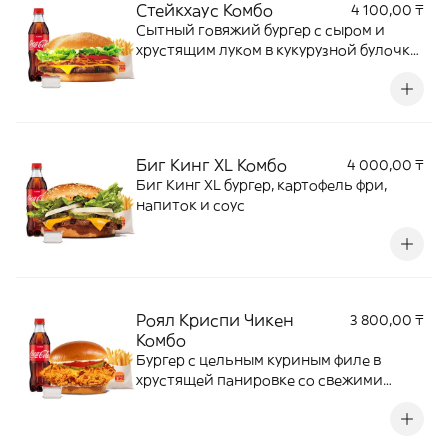
Стейкхаус Комбо
4 100,00 ₸
Сытный говяжий бургер с сыром и
хрустящим луком в кукурузной булочке
с соусом барбекю + Кинг Фри М +
напиток + соус на выбор
Биг Кинг XL Комбо
4 000,00 ₸
Биг Кинг XL бургер, картофель фри,
напиток и соус
Роял Криспи Чикен
3 800,00 ₸
Комбо
Бургер с цельным куриным филе в
хрустящей панировке со свежими
овощами и мягкой булочкой бриошь —
идеальное сочетание текстур и вкуса.