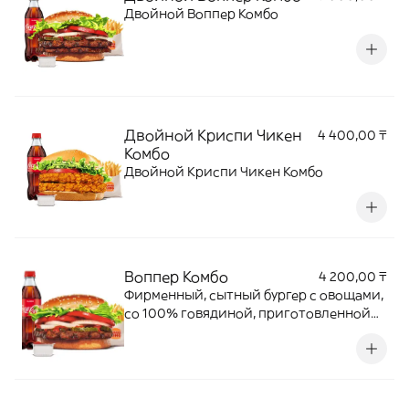
Двойной Воппер Комбо
Двойной Криспи Чикен
4 400,00 ₸
Комбо
Двойной Криспи Чикен Комбо
Воппер Комбо
4 200,00 ₸
Фирменный, сытный бургер с овощами,
со 100% говядиной, приготовленной
на открытом огне + Кинг Фри М +
напиток + соус на выбор