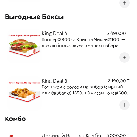
Выгодные Боксы
King Deal 4
3 490,00 ₸
Воппер(2900) и Криспи Чикен(2100) —
два любимых вкуса в одном наборе
King Deal 3
2 190,00 ₸
Роял Фри с соусом на выбор (сырный
или барбекю)(1850) + 3 чиззи тотса(600)
Комбо
Двойной Воппер Комбо
5 000,00 ₸