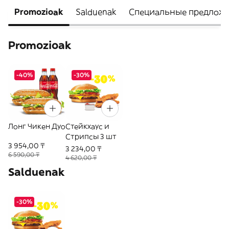
Promozioak
Salduenak
Специальные предлож
Promozioak
-40%
-30%
Лонг Чикен Дуо
Стейкхаус и
Стрипсы 3 шт
3 954,00 ₸
3 234,00 ₸
6 590,00 ₸
4 620,00 ₸
Salduenak
-30%