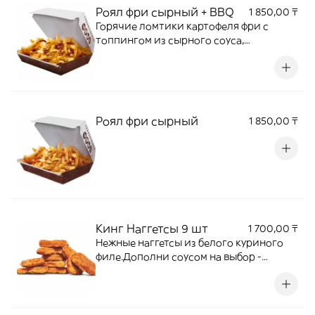
Роял фри сырный + BBQ
1 850,00 ₸
Горячие ломтики картофеля фри с
топпингом из сырного соуса,
хрустящего лука и соуса барбекю.
Роял фри сырный
1 850,00 ₸
Кинг Наггетсы 9 шт
1 700,00 ₸
Нежные наггетсы из белого куриного
филе.Дополни соусом на выбор -
сырный, кетчуп, барбекю.