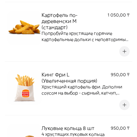
Картофель по-
1 050,00 ₸
деревенски M
(стандарт)
Попробуйте хрустящие горячие
картофельные дольки с неповторимым
вкусом. Дополни соусом на выбор -
сырный, кетчуп, барбекю.
Кинг Фри L
950,00 ₸
(Увеличенная порция)
Хрустящий картофель фри. Дополни
соусом на выбор - сырный, кетчуп,
барбекю.
Луковые кольца 8 шт
950,00 ₸
4 хрустящих луковых кольца