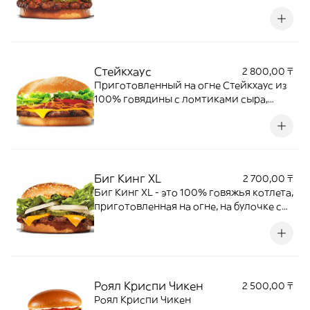
свежий нарезанный салат Айсберг,
густой майонез, хрустящие огурчики и
свежий лук на мягкой булочке,
посыпанной кунжутом.
Стейкхаус
2 800,00 ₸
Приготовленный на огне Стейкхаус из
100% говядины с ломтиками сыра,
свежим салатом Айсберг, хрустящим
жареным луком, ароматным соусом
барбекю и нежным майонезом,
подается в мягкой кукурузной булочке.
Биг Кинг XL
2 700,00 ₸
Биг Кинг XL - это 100% говяжья котлета,
приготовленная на огне, на булочке с
кунжутом, двумя ломтиками сыра плюс
фирменный соус «Кинг», салат айсберг,
маринованные огурчики, свежий лук.
Роял Криспи Чикен
2 500,00 ₸
Роял Криспи Чикен