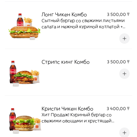
Лонг Чикен Комбо
3 500,00 ₸
Сытный бургер со свежими листьями
салата и нежной куриной котлетой +
Кинг Фри М + напиток + соус на выбор
Стрипс кинг Комбо
3 500,00 ₸
Криспи Чикен Комбо
3 400,00 ₸
Хит Продаж! Куриный бургер со
свежими овощами и хрустящей
котлетой в панировке + Кинг Фри М +
напиток + соус на выбор