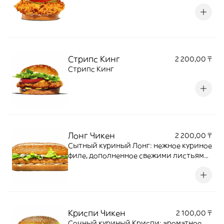
Стрипс Кинг
2 200,00 ₸
Стрипс Кинг
Лонг Чикен
2 200,00 ₸
Сытный куриный Лонг: нежное куриное
филе, дополненное свежими листьями
салата Айсберг и нежным соусом,
подается в мягкой подрумяненной
булочке с кунжутом.
Криспи Чикен
2 100,00 ₸
Сочный куриный Криспи: ароматное