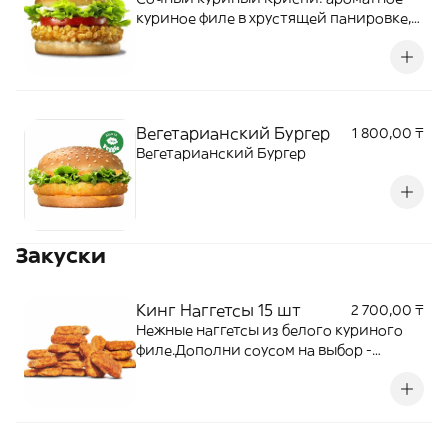
куриное филе в хрустящей панировке,
дополненное спелым ломтиком
помидора, свежими листьями салата
Айсберг и нежным соусом, подается в
мягкой булочке с кунжутом.
Вегетарианский Бургер
1 800,00 ₸
Вегетарианский Бургер
Закуски
Кинг Наггетсы 15 шт
2 700,00 ₸
Нежные наггетсы из белого куриного
филе.Дополни соусом на выбор -
сырный, кетчуп, барбекю.