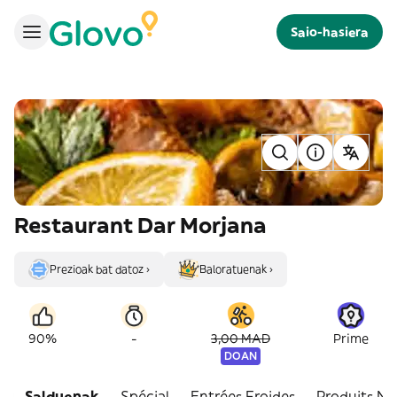
Saio-hasiera
Restaurant Dar Morjana
Prezioak bat datoz ›
Baloratuenak ›
-
90%
3,00 MAD
Prime
DOAN
Salduenak
Spécial
Entrées Froides
Produits Na