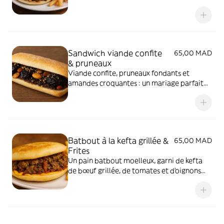
amandes croquantes, pour une explosion
de saveurs marocaines authentiques.
Sandwich viande confite
65,00 MAD
& pruneaux
Viande confite, pruneaux fondants et
amandes croquantes : un mariage parfait
de saveurs sucrées-salées.
Batbout à la kefta grillée &
65,00 MAD
Frites
Un pain batbout moelleux, garni de kefta
de bœuf grillée, de tomates et d’oignons
fondants, agrémenté de fromage cheddar.
Servi avec des frites.