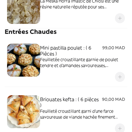
La Meska Horra (mastic de Chios) est une
résine naturelle réputée pour ses
puissantes vertus médicinales,
principalement digestives et bucco-
dentaires. Elle agit comme cicatrisant
Entrées Chaudes
gastrique, antibactérien contre H. pylori,
rafraîchit l'haleine, soulage les
ballonnements et est utilisée en cuisine ou
Mini pastilla poulet : ( 6
99,00 MAD
cosmétique
Pièces )
Feuilletée croustillante garnie de poulet
tendre et d’amandes savoureuses,
délicatement parfumée aux épices et
subtilement sucrée-salée. Une spécialité
marocaine raffinée et gourmande.
Briouates kefta : ( 6 pièces
90,00 MAD
)
Feuilleté croustillant garni d’une farce
savoureuse de viande hachée finement
assaisonnée aux épices. Dorée à la
perfection, gourmande et idéale à partager