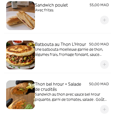
Sandwich poulet
55,00 MAD
Avec frites
Batbouta au Thon L'Hrour
50,00 MAD
Une batbouta moelleuse garnie de thon,
légumes frais, fromage fondant, sauce
maison et harissa, pour une saveur
généreuse et délicatement relevée.
Thon bel hrour + Salade
50,00 MAD
de crudités
Sandwich au thon avec sauce bel hrour
piquante, garni de tomates, salade . Goût
épicé et savoureux