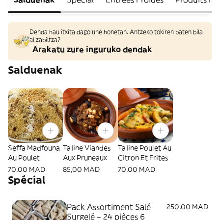
Denda hau itxita dago une honetan. Antzeko tokiren baten bila
al zabiltza?
Arakatu zure inguruko dendak
Salduenak
Seffa Madfouna
Tajine Viandes
Tajine Poulet Au
Au Poulet
Aux Pruneaux
Citron Et Frites
70,00 MAD
85,00 MAD
70,00 MAD
Spécial
Pack Assortiment Salé
250,00 MAD
Surgelé – 24 pièces 6