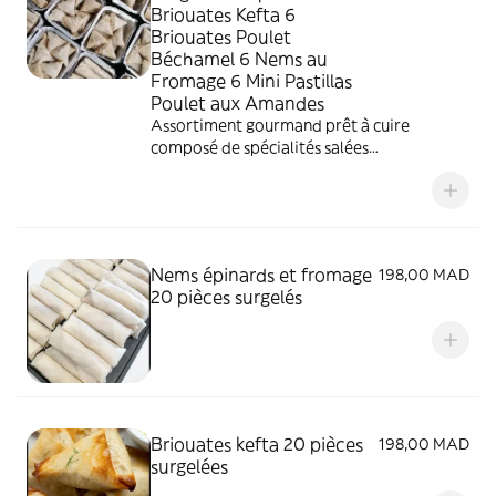
Briouates Kefta 6
Briouates Poulet
Béchamel 6 Nems au
Fromage 6 Mini Pastillas
Poulet aux Amandes
Assortiment gourmand prêt à cuire
composé de spécialités salées
croustillantes. Idéal pour apéritifs,
réceptions et invités surprises.
Nems épinards et fromage
198,00 MAD
20 pièces surgelés
Briouates kefta 20 pièces
198,00 MAD
surgelées