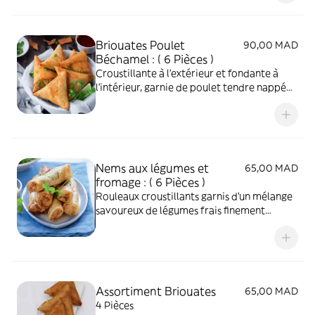
Briouates Poulet
90,00 MAD
Béchamel : ( 6 Pièces )
Croustillante à l’extérieur et fondante à
l’intérieur, garnie de poulet tendre nappé
d’une béchamel onctueuse. Un vrai délice
gourmand à chaque bouchée.
Nems aux légumes et
65,00 MAD
fromage : ( 6 Pièces )
Rouleaux croustillants garnis d’un mélange
savoureux de légumes frais finement
assaisonnés. Légers, dorés et pleins de
saveurs, parfaits en entrée ou à partager.
Assortiment Briouates
65,00 MAD
4 Pièces