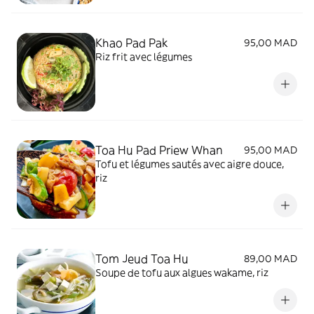
Khao Pad Pak
95,00 MAD
Riz frit avec légumes
Toa Hu Pad Priew Whan
95,00 MAD
Tofu et légumes sautés avec aigre douce,
riz
Tom Jeud Toa Hu
89,00 MAD
Soupe de tofu aux algues wakame, riz