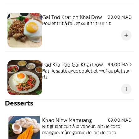
Gai Tod Kratien Khai Dow
99,00 MAD
Poulet frit à l’ail et œuf frit sur riz
Pad Kra Pao Gai Khai Dow
99,00 MAD
Basilic sauté avec poulet et œuf au plat sur
riz
Desserts
Khao Niew Mamuang
89,00 MAD
Riz gluant cuit à la vapeur, lait de coco,
mangue, mûre garnie de lait de coco