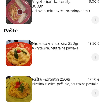
Vegeterijanska tortilja
9,00 €
300gr
Grilovani mix povrća, dressing, pomfrit
Pašte
Njoke sa 4 vrste sira 250gr
13,50 €
4 vrste sira, neutralna pavlaka
Pašta Fiorentin 250gr
12,50 €
Piletina, tikvice, pečurke, neutralna pavlaka