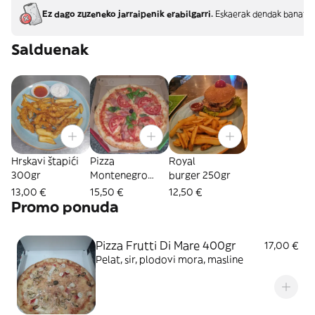
Ez dago zuzeneko jarraipenik erabilgarri.
Eskaerak dendak banatze
Salduenak
Hrskavi štapići
Pizza
Royal
300gr
Montenegro
burger 250gr
400gr
13,00 €
15,50 €
12,50 €
Promo ponuda
Pizza Frutti Di Mare 400gr
17,00 €
Pelat, sir, plodovi mora, masline