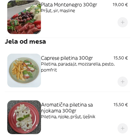
Plata Montenegro 300gr
19,00 €
Pršut, sir, masline
Jela od mesa
Caprese piletina 300gr
15,50 €
Piletina, paradajz, mozzarella, pesto,
pomfrit
Aromatična piletina sa
15,50 €
njokama 300gr
Piletina, njoke, pršut, lješnik