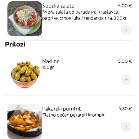
Šopska salata
5,00 €
Sveža salata od paradajza, krastavca,
paprike, crnog luka i rendanog sira. 300gr
Prilozi
Masline
5,00 €
150gr
Pekarski pomfrit
4,80 €
Zlatno pečen pekarski krompir