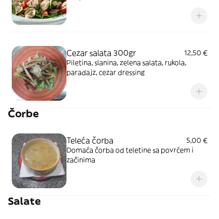
Cezar salata 300gr
12,50 €
Piletina, slanina, zelena salata, rukola,
paradajz, cezar dressing
Čorbe
Teleća čorba
5,00 €
Domaća čorba od teletine sa povrćem i
začinima
Salate