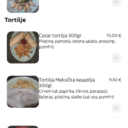
Tortilje
Cezar tortilja 300gr
10,00 €
Piletina, panceta, zelena salata, dressing,
pomfrit
Tortilja Meksička kesadilja
9,50 €
300gr
Crveni luk, paprika, tikvice, paradajz,
šećerac, piletina, slatko ljuti sos, pomfrit