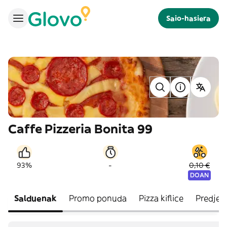
Saio-hasiera
Caffe Pizzeria Bonita 99
-
93%
0,10 €
DOAN
Salduenak
Promo ponuda
Pizza kiflice
Predjela