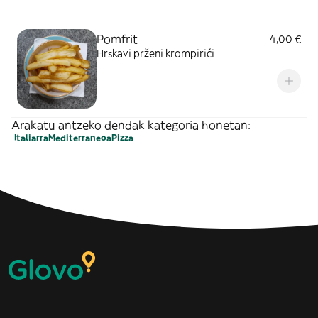
Pomfrit
4,00 €
Hrskavi prženi krompirići
Arakatu antzeko dendak kategoria honetan:
Italiarra
Mediterraneoa
Pizza