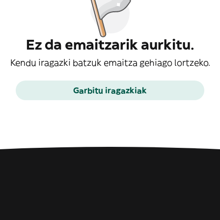
Ez da emaitzarik aurkitu.
Kendu iragazki batzuk emaitza gehiago lortzeko.
Garbitu iragazkiak