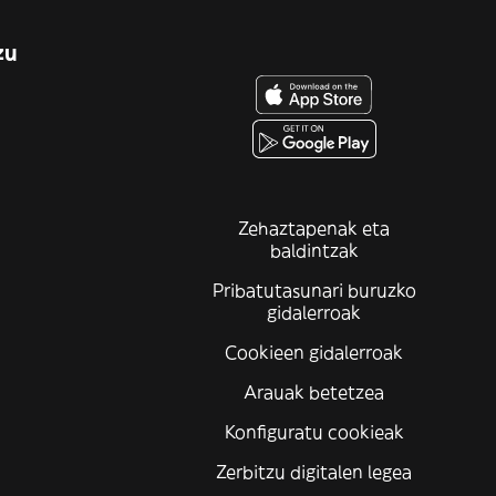
zu
Zehaztapenak eta
baldintzak
Pribatutasunari buruzko
gidalerroak
Cookieen gidalerroak
Arauak betetzea
Konfiguratu cookieak
Zerbitzu digitalen legea