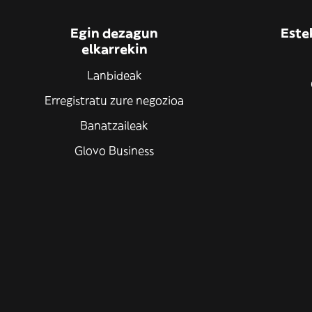
Egin dezagun
Este
elkarrekin
Lanbideak
Erregistratu zure negozioa
Banatzaileak
Glovo Business