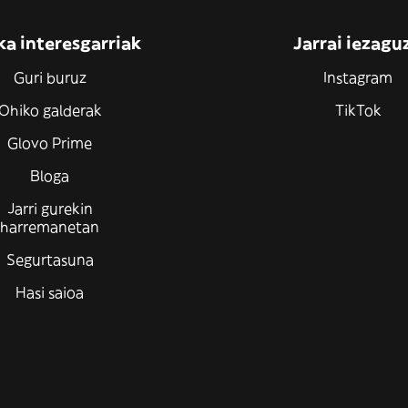
ka interesgarriak
Jarrai iezagu
Guri buruz
Instagram
Ohiko galderak
TikTok
Glovo Prime
Bloga
Jarri gurekin
harremanetan
Segurtasuna
Hasi saioa