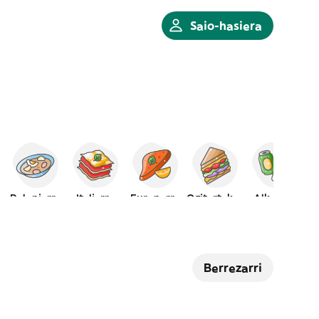
Saio-hasiera
Poloniarra
Italiarra
Europarra
Ogitartekoa
Alkohola
Berrezarri