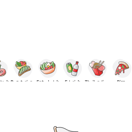
duak
Begetarianoa
Entsaladak
Edariak
Thailandiarra
Pizza