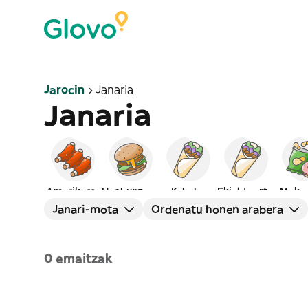
Jarocin
Janaria
Janaria
Amerikarra
Hanburgesak
Kebaba
Ekialde ertain
Moka
Janari-mota
Ordenatu honen arabera
0 emaitzak