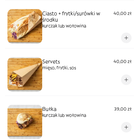
Ciasto + frytki/surówki w
40,00 zł
środku
kurczak lub wołowina
Servets
40,00 zł
mięso, frytki, sos
Bułka
39,00 zł
kurczak lub wołowina