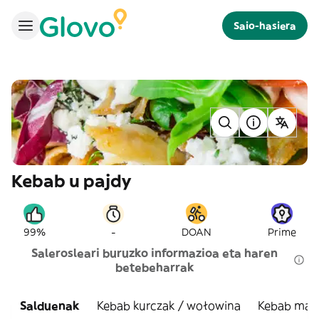
Saio-hasiera
Kebab u pajdy
-
99%
DOAN
Prime
Salerosleari buruzko informazioa eta haren
betebeharrak
Salduenak
Kebab kurczak / wołowina
Kebab mały