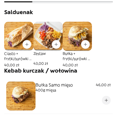
Salduenak
Ciasto +
Zestaw
Bułka +
frytki/surówki w
frytki/surówki w
43,00 zł
środku
środku
40,00 zł
40,00 zł
Kebab kurczak / wołowina
Bułka Samo mięso
46,00 zł
400g mięsa