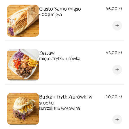
Ciasto Samo mięso
46,00 zł
400g mięsa
Zestaw
43,00 zł
mięso, frytki, surówka
Bułka + frytki/surówki w
40,00 zł
środku
kurczak lub wołowina