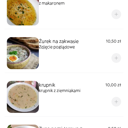
z makaronem
Żurek na zakwasie
10,50 zł
Zdjęcie poglądowe
krupnik
10,00 zł
krupnik z ziemniakami