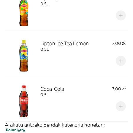
0,5l
Lipton Ice Tea Lemon
7,00 zł
0.5L
Coca-Cola
7,00 zł
0,5l
Arakatu antzeko dendak kategoria honetan:
Poloniarra