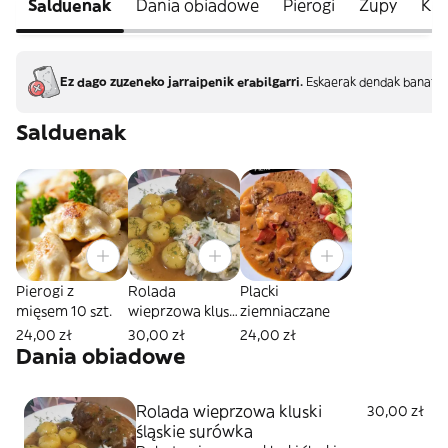
Salduenak
Dania obiadowe
Pierogi
Zupy
Kro
Ez dago zuzeneko jarraipenik erabilgarri.
Eskaerak dendak banatze
Salduenak
Pierogi z
Rolada
Placki
mięsem 10 szt.
wieprzowa kluski
ziemniaczane
śląskie surówka
24,00 zł
30,00 zł
24,00 zł
Dania obiadowe
Rolada wieprzowa kluski
30,00 zł
śląskie surówka