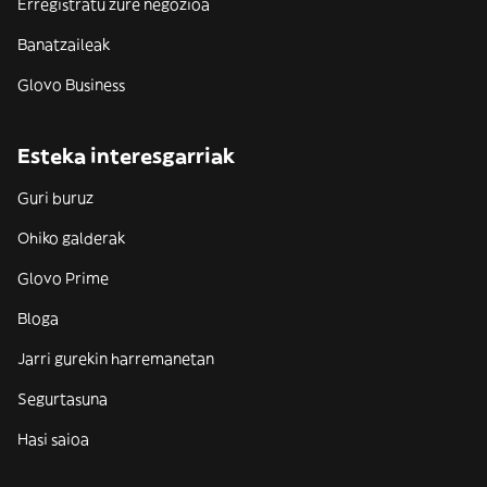
Erregistratu zure negozioa
Banatzaileak
Glovo Business
Esteka interesgarriak
Guri buruz
Ohiko galderak
Glovo Prime
Bloga
Jarri gurekin harremanetan
Segurtasuna
Hasi saioa