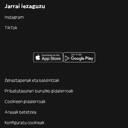
Jarrai iezaguzu
Instagram
TikTok
Zehaztapenak eta baldintzak
Pribatutasunari buruzko gidalerroak
Cookieen gidalerroak
Arauak betetzea
Konfiguratu cookieak