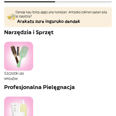
Denda hau itxita dago une honetan. Antzeko tokiren baten bila
al zabiltza?
Arakatu zure inguruko dendak
Narzędzia i Sprzęt
Szczotki do
włosów
Profesjonalna Pielęgnacja