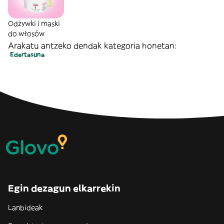
Odżywki i maski
do włosów
Arakatu antzeko dendak kategoria honetan:
Edertasuna
Egin dezagun elkarrekin
Lanbideak