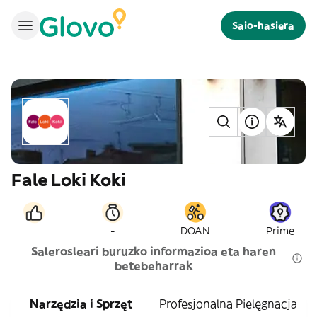
Saio-hasiera
Fale Loki Koki
-
--
DOAN
Prime
Salerosleari buruzko informazioa eta haren
betebeharrak
Narzędzia i Sprzęt
Profesjonalna Pielęgnacja