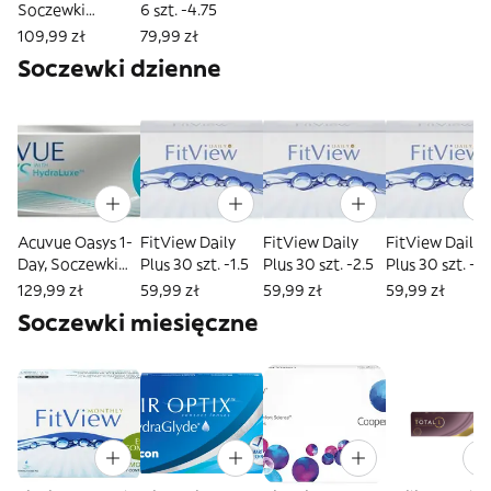
Soczewki
6 szt. -4.75
kontaktowe
109,99 zł
79,99 zł
dwutygodniowe,
Soczewki dzienne
Moc -4.50
Acuvue Oasys 1-
FitView Daily
FitView Daily
FitView Daily
Day, Soczewki
Plus 30 szt. -1.5
Plus 30 szt. -2.5
Plus 30 szt. -2
kontaktowe
129,99 zł
59,99 zł
59,99 zł
59,99 zł
jednodniowe,
Soczewki miesięczne
Moc -4.2 Bc 8.5