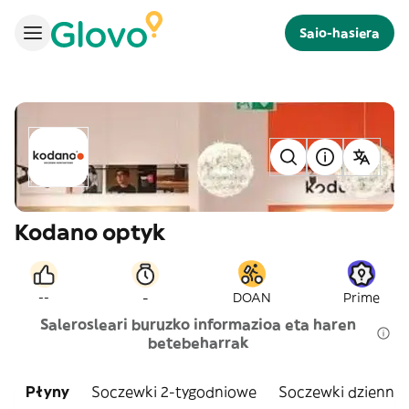
Saio-hasiera
Kodano optyk
-
--
DOAN
Prime
Salerosleari buruzko informazioa eta haren
betebeharrak
Płyny
Soczewki 2-tygodniowe
Soczewki dzienne