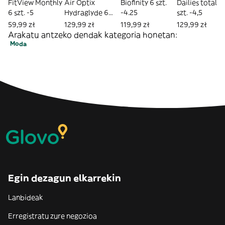
FitView Monthly
Air Optix
Biofinity 6 szt.
Dailies total 1 30
6 szt. -5
Hydraglyde 6
-4.25
szt. -4,5
szt. -6
59,99 zł
129,99 zł
119,99 zł
129,99 zł
Arakatu antzeko dendak kategoria honetan:
Moda
Egin dezagun elkarrekin
Lanbideak
Erregistratu zure negozioa