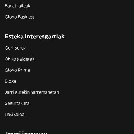
Banatzaileak
Glovo Business
Esteka interesgarriak
Guri buruz
Ohiko galderak
Glovo Prime
Bloga
Jarri gurekin harremanetan
Segurtasuna
Hasi saioa
Jarrai iezaguzu