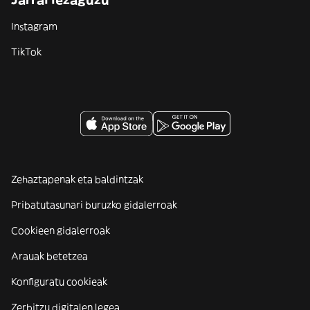
Instagram
TikTok
Zehaztapenak eta baldintzak
Pribatutasunari buruzko gidalerroak
Cookieen gidalerroak
Arauak betetzea
Konfiguratu cookieak
Zerbitzu digitalen legea