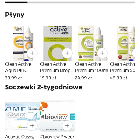
Płyny
Clean Active
Clean Active
Clean Active
Clean Active
Aqua Plus
Premium Drops
Premium 100ml
Premium 500 
500ml
15 ml
39,99 zł
19,99 zł
24,99 zł
49,99 zł
Soczewki 2-tygodniowe
Acuvue Oasys,
#bioview 2 week