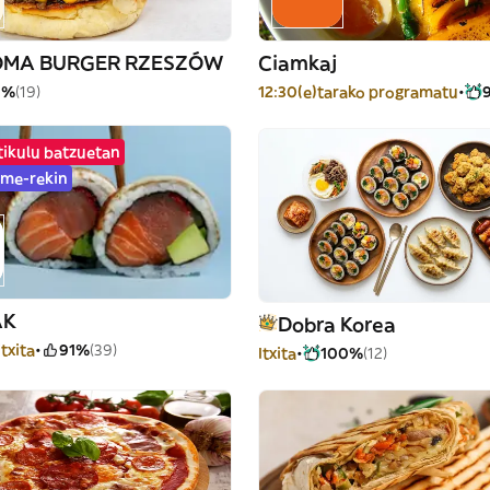
MA BURGER RZESZÓW
Ciamkaj
9%
(19)
12:30(e)tarako programatu
tikulu batzuetan
ime-rekin
AK
Dobra Korea
itxita
91%
(39)
Itxita
100%
(12)