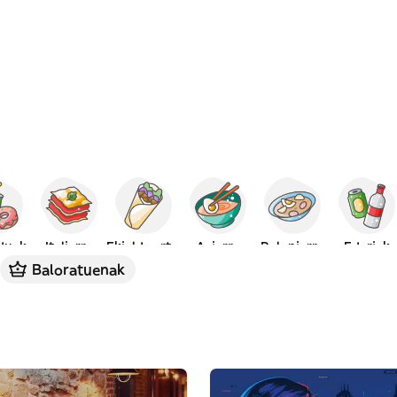
duak
Italiarra
Ekialde ertain
Asiarra
Poloniarra
Edariak
Baloratuenak