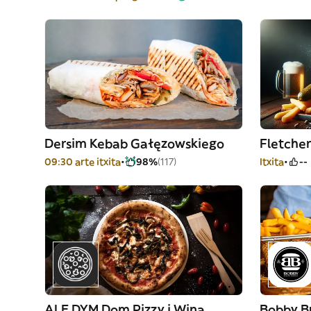
Dersim Kebab Gałęzowskiego
Fletche
09:30 arte itxita
98%
(117)
Itxita
--
ALE DYM Dom Pizzy i Wina
Bobby B