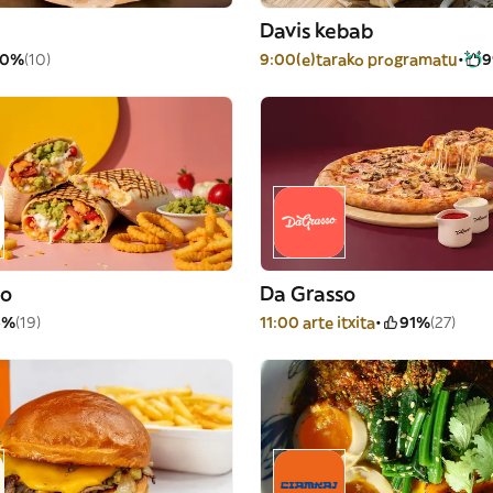
Davis kebab
00%
(10)
9:00(e)tarako programatu
co
Da Grasso
6%
(19)
11:00 arte itxita
91%
(27)