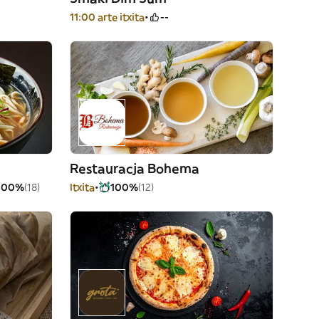
11:00 arte itxita
--
Restauracja Bohema
100%
(18)
Itxita
100%
(12)