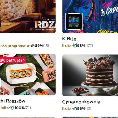
K-Bite
rako programatu
89%
(15)
Itxita
98%
(172)
kulu batzuetan
shi Rzeszów
Cynamonkownia
itxita
100%
(74)
Itxita
96%
(12)