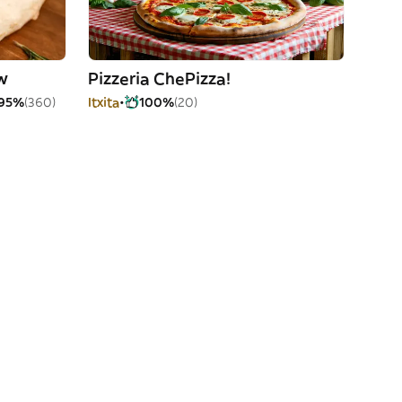
w
Pizzeria ChePizza!
95%
(360)
Itxita
100%
(20)