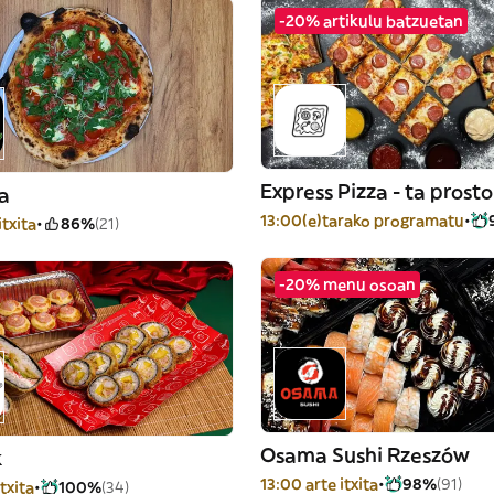
-20% artikulu batzuetan
Express Pizza - ta prost
a
13:00(e)tarako programatu
itxita
86%
(21)
-20% menu osoan
Osama Sushi Rzeszów
k
13:00 arte itxita
98%
(91)
itxita
100%
(34)