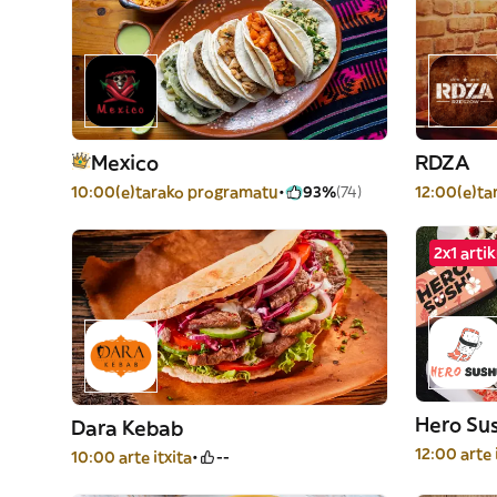
Mexico
RDZA
10:00(e)tarako programatu
93%
(74)
12:00(e)ta
2x1 arti
Hero Su
Dara Kebab
12:00 arte 
10:00 arte itxita
--