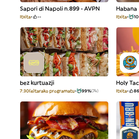
Sapori di Napoli n.899 - AVPN
Habana
Itxita
--
Itxita
1
bez kurtuazji
Holy Ta
7:30(e)tarako programatu
99%
(74)
Itxita
8