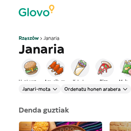
Rzeszów
Janaria
Janaria
Hanburgesak
Amerikarra
Kebaba
Pizza
Moka
Janari-mota
Ordenatu honen arabera
Denda guztiak