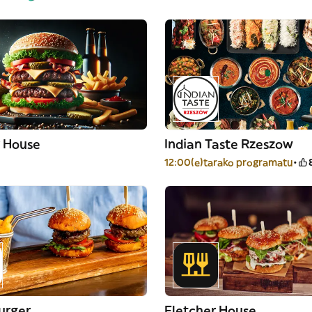
r House
Indian Taste Rzeszow
12:00(e)tarako programatu
urger
Fletcher House