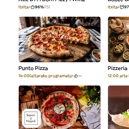
Itxita
96%
(15)
Itxita
9
Punto Pizza
Pizzeria
14:00(e)tarako programatu
--
12:00 arte 