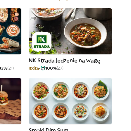
NK Strada jedzenie na wagę
83%
(21)
Itxita
100%
(27)
Smaki Dim Sum