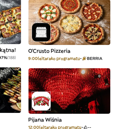
okątna!
O'Crusto Pizzeria
97%
(188)
9:00(e)tarako programatu
BERRIA
Pijana Wiśnia
12:00(e)tarako programatu
--