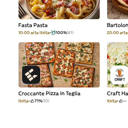
Fasta Pasta
Bartolo
10:00 arte itxita
100%
(61)
20:00 arte 
Croccante Pizza in Teglia
Craft H
Itxita
71%
(10)
Itxita
--