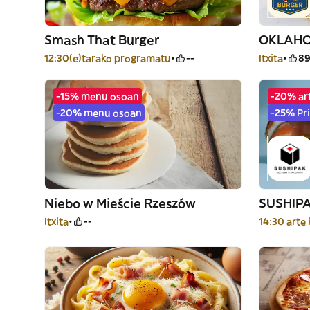
Smash That Burger
OKLAHO
12:30(e)tarako programatu
--
Itxita
8
-15% menu osoan
-20% ar
-20% menu osoan
-25% Pr
Niebo w Mieście Rzeszów
SUSHIP
Itxita
--
14:30 arte 