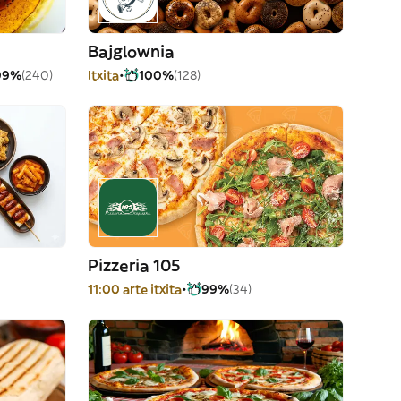
Bajglownia
99%
(240)
Itxita
100%
(128)
Pizzeria 105
11:00 arte itxita
99%
(34)