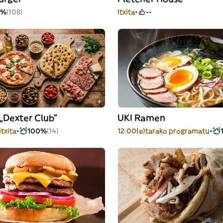
7%
(108)
Itxita
--
 „Dexter Club”
UKI Ramen
itxita
100%
(14)
12:00(e)tarako programatu