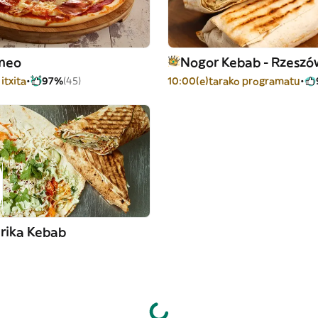
meo
Nogor Kebab - Rzeszó
itxita
97%
(45)
10:00(e)tarako programatu
arika Kebab