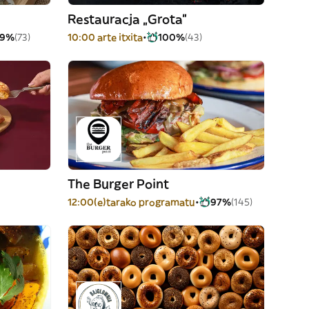
Restauracja „Grota”
99%
(73)
10:00 arte itxita
100%
(43)
The Burger Point
12:00(e)tarako programatu
97%
(145)