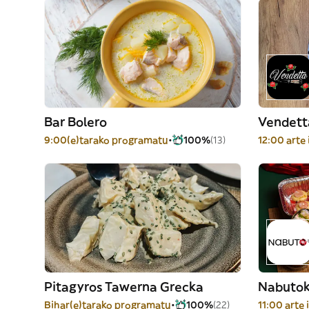
Bar Bolero
Vendett
9:00(e)tarako programatu
100%
(13)
12:00 arte 
Pitagyros Tawerna Grecka
Nabuto
Bihar(e)tarako programatu
100%
(22)
11:00 arte 