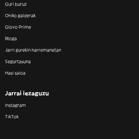
Guri buruz
Ohiko galderak
Glovo Prime
Bloga
Jarri gurekin harremanetan
Segurtasuna
Hasi saioa
Jarrai iezaguzu
Instagram
TikTok