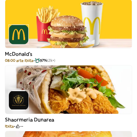
McDonald's
08:00 arte itxita
97%
(2k+)
Shaormeria Dunarea
Itxita
--