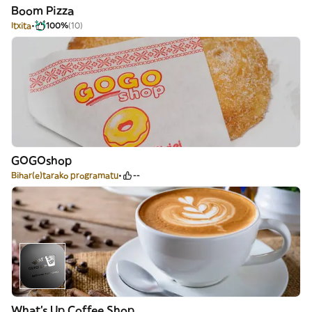
Boom Pizza
Itxita
100%
(10)
GOGOshop
Bihar(e)tarako programatu
--
What's Up Coffee Shop