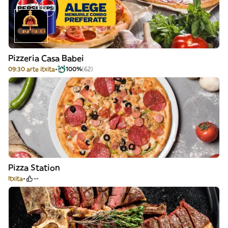
Pizzeria Casa Babei
09:30 arte itxita
100%
(62)
Pizza Station
Itxita
--