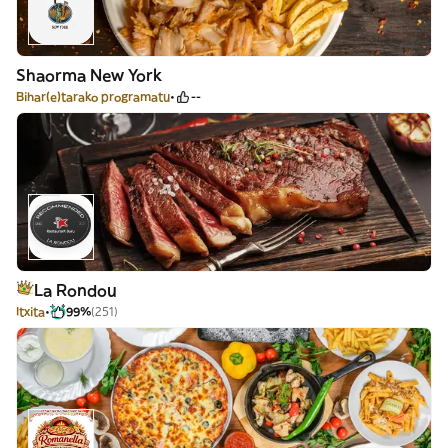
Shaorma New York
Bihar(e)tarako programatu
--
La Rondou
Itxita
99%
(251)