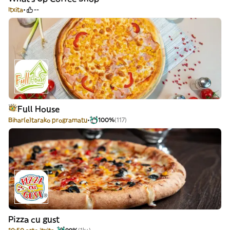
Itxita
--
Full House
Bihar(e)tarako programatu
100%
(117)
Pizza cu gust