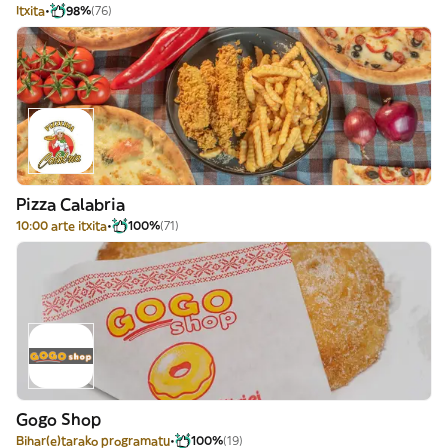
Itxita
98%
(76)
Pizza Calabria
10:00 arte itxita
100%
(71)
Gogo Shop
Bihar(e)tarako programatu
100%
(19)