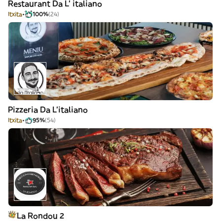
Restaurant Da L' italiano
Itxita
100%
(24)
Pizzeria Da L'italiano
Itxita
95%
(54)
La Rondou 2