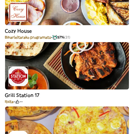
Cozy House
Bihar(e)tarako programatu
97%
(31)
Grill Station 17
Itxita
--