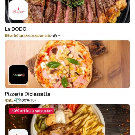
La DODO
Bihar(e)tarako programatu
--
Pizzeria Diciassette
Itxita
100%
(10)
-30% artikulu batzuetan