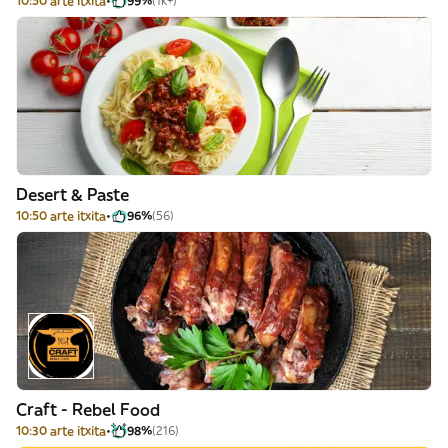
10:50 arte itxita
99%
(1k+)
Desert & Paste
10:50 arte itxita
96%
(56)
Craft - Rebel Food
10:30 arte itxita
98%
(216)