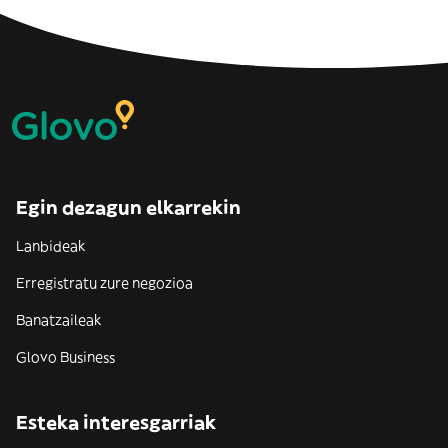
Egin dezagun elkarrekin
Lanbideak
Erregistratu zure negozioa
Banatzaileak
Glovo Business
Esteka interesgarriak