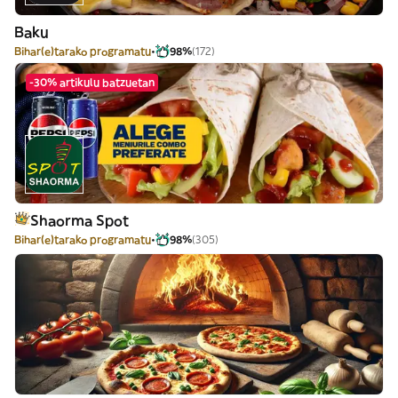
Baku
Bihar(e)tarako programatu
98%
(172)
-30% artikulu batzuetan
Shaorma Spot
Bihar(e)tarako programatu
98%
(305)