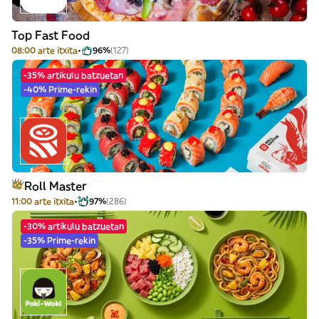
Top Fast Food
08:00 arte itxita
96%
(127)
-35% artikulu batzuetan
-40% Prime-rekin
Roll Master
11:00 arte itxita
97%
(286)
-30% artikulu batzuetan
-35% Prime-rekin