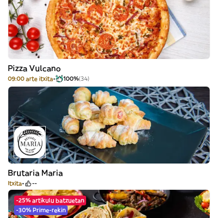
Pizza Vulcano
09:00 arte itxita
100%
(34)
Brutaria Maria
Itxita
--
-25% artikulu batzuetan
-30% Prime-rekin