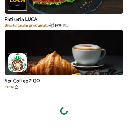
Patiseria LUCA
Bihar(e)tarako programatu
97%
(105)
Ser Coffee 2 GO
Itxita
--