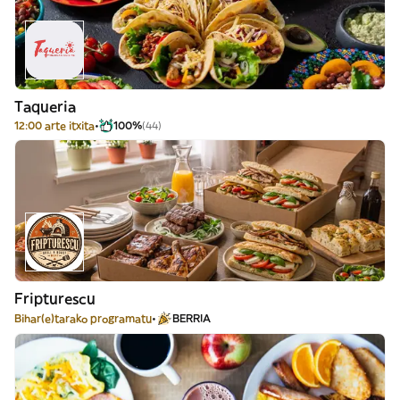
Taqueria
12:00 arte itxita
100%
(44)
Fripturescu
Bihar(e)tarako programatu
BERRIA