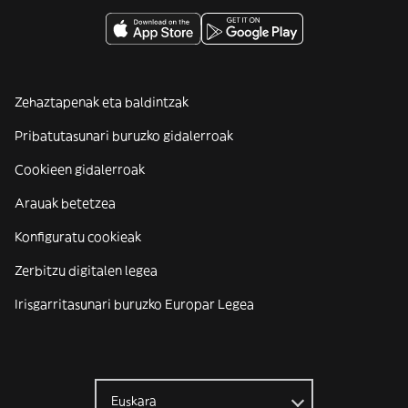
Zehaztapenak eta baldintzak
Pribatutasunari buruzko gidalerroak
Cookieen gidalerroak
Arauak betetzea
Konfiguratu cookieak
Zerbitzu digitalen legea
Irisgarritasunari buruzko Europar Legea