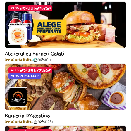
-20% artikulu batzuetan
Atelierul cu Burgeri Galati
09:30 arte itxita
96%
(61)
-40% artikulu batzuetan
-50% Prime-rekin
Burgeria D'Agostino
09:30 arte itxita
92%
(125)