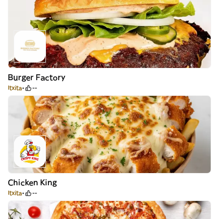
Burger Factory
Itxita
--
Chicken King
Itxita
--