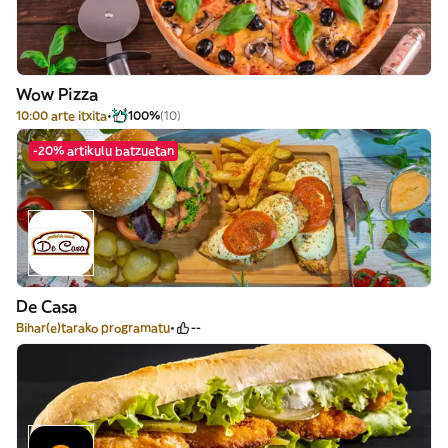
Wow Pizza
10:00 arte itxita
100%
(10)
-20% artikulu batzuetan
De Casa
Bihar(e)tarako programatu
--