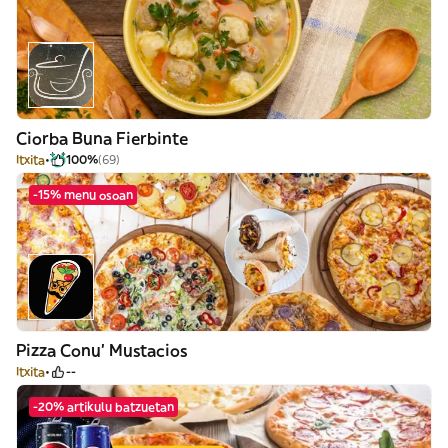
Ciorba Buna Fierbinte
Itxita
100%
(69)
-15% menu osoan
Pizza Conu' Mustacios
Itxita
--
-20% artikulu batzuetan