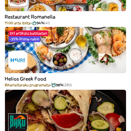
Restaurant Romanella
11:00 arte itxita
94%
(41)
2x1 artikulu batzuetan
-35% Prime-rekin
Helios Greek Food
Bihar(e)tarako programatu
98%
(280)