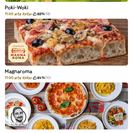
Poki-Woki
11:00 arte itxita
88%
(18)
Magnaroma
11:00 arte itxita
84%
(10)