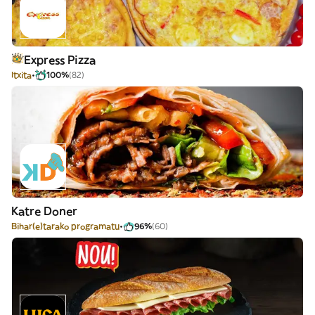
Express Pizza
Itxita
100%
(82)
Katre Doner
Bihar(e)tarako programatu
96%
(60)