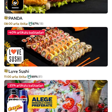
PANDA
08:00 arte itxita
97%
(18)
-40% artikulu batzuetan
Love Sushi
11:00 arte itxita
99%
(81)
-35% artikulu batzuetan