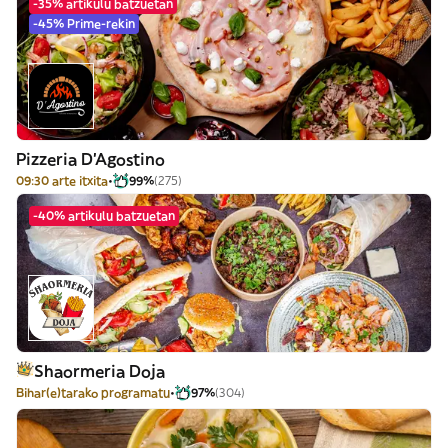
-35% artikulu batzuetan
-45% Prime-rekin
Pizzeria D'Agostino
09:30 arte itxita
99%
(275)
-40% artikulu batzuetan
Shaormeria Doja
Bihar(e)tarako programatu
97%
(304)