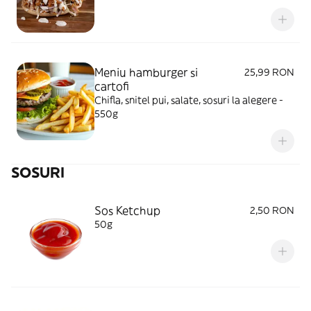
Meniu hamburger si
25,99 RON
cartofi
Chifla, snitel pui, salate, sosuri la alegere -
550g
SOSURI
Sos Ketchup
2,50 RON
50g