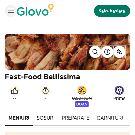
Saio-hasiera
Fast-Food Bellissima
-
--
0,99 RON
Prime
DOAN
MENIURI
SOSURI
PREPARATE
GARNITURI
B