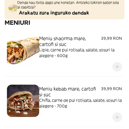
Denda hau itxita dago une honetan. Antzeko tokiren baten bila
al zabiltza?
Arakatu zure inguruko dendak
MENIURI
Meniu shaorma mare,
39,99 RON
cartofi si suc
Lipie, carne pui rotisata, salate, sosuri la
alegere - 600g
Meniu kebab mare, cartofi
39,99 RON
si suc
Chifla, carne de pui rotisata, salate, sosuri la
alegere - 700g