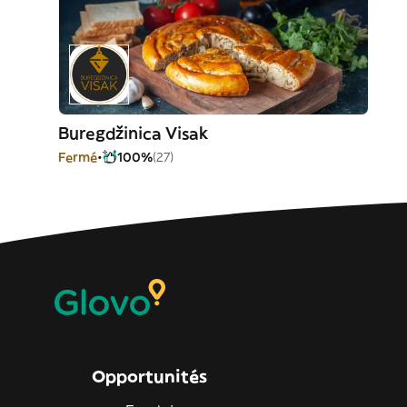
Buregdžinica Visak
Fermé
100%
(27)
Opportunités