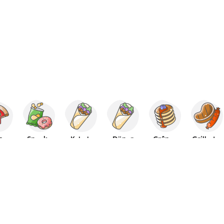
za
Snacks
Kebab
Döner
Crêpes
Grillades