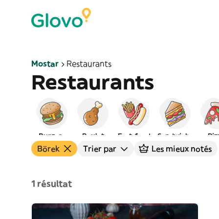
Mostar
Restaurants
Restaurants
Burgers
Poulet
Fast-food
Sandwichs
Piz
Börek
Trier par
Les mieux notés
1 résultat