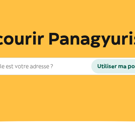
courir Panagyuri
Utiliser ma po