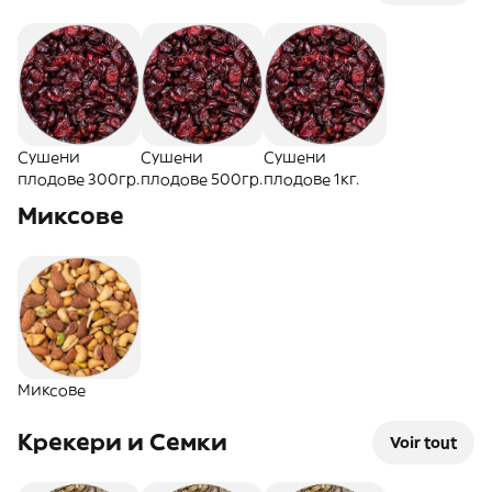
Сушени
Сушени
Сушени
плодове 300гр.
плодове 500гр.
плодове 1кг.
Миксове
Миксове
Крекери и Семки
Voir tout