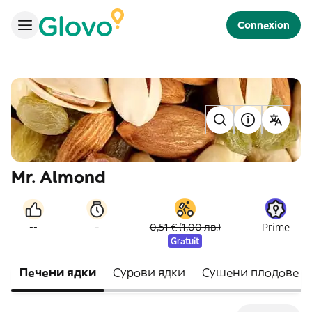
Connexion
Mr. Almond
-
--
0,51 € (1,00 лв.)
Prime
Gratuit
Печени ядки
Сурови ядки
Сушени плодове