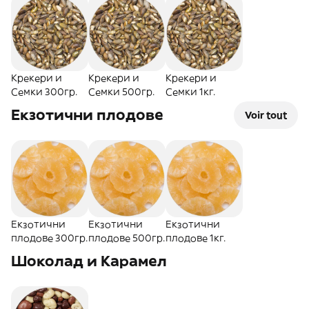
Крекери и
Крекери и
Крекери и
Семки 300гр.
Семки 500гр.
Семки 1кг.
Екзотични плодове
Voir tout
Екзотични
Екзотични
Екзотични
плодове 300гр.
плодове 500гр.
плодове 1кг.
Шоколад и Карамел