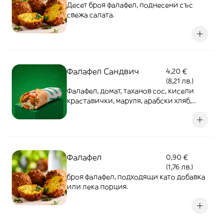
Десет броя фалафел, поднесени със
свежа салата.
Фалафел Сандвич
4,20 €
(8,21 лв.)
Фалафел, домат, таханов сос, кисели
краставички, маруля, арабски хляб,
зеле
Фалафел
0,90 €
(1,76 лв.)
броя фалафел, подходящи като добавка
или лека порция.