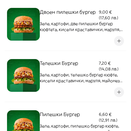
Двоен пилешки бургер
9,00 €
(17,60 лв.)
Зеле, картофи, две пилешки бургер
кюфтета, кисели краставички, маруля,
майонеза, кетчуп
Телешки Бургер
7,20 €
(14,08 лв.)
Зеле, картофи, телешко бургер кюфте,
кисели краставички, маруля, майонеза,
кетчуп
Пилешки Бургер
6,60 €
(12,91 лв.)
Зеле, картофи, пилешко бургер кюфте,