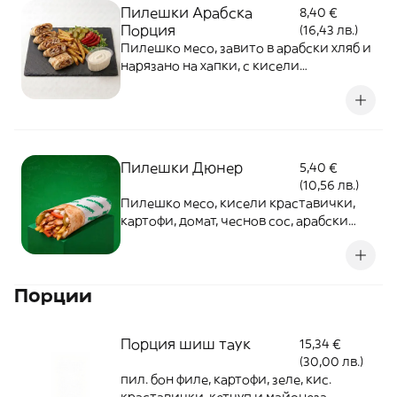
Пилешки Арабска
8,40 €
Порция
(16,43 лв.)
Пилешко месо, завито в арабски хляб и
нарязано на хапки, с кисели
краставички, картофи, домат, чеснов
сос и маруля отстрани
Пилешки Дюнер
5,40 €
(10,56 лв.)
Пилешко месо, кисели краставички,
картофи, домат, чеснов сос, арабски
хляб
Порции
Порция шиш таук
15,34 €
(30,00 лв.)
пил. бон филе, картофи, зеле, кис.