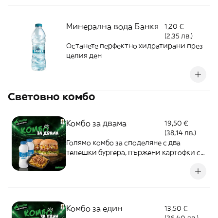
Минерална вода Банкя
1,20 €
(2,35 лв.)
Останете перфектно хидратирани през
целия ден
Световно комбо
Комбо за двама
19,50 €
(38,14 лв.)
Голямо комбо за споделяне с два
телешки бургера, пържени картофки с
пилешка шаурма в стил loaded fries,
залети със специален сос, и два
освежаващи айряна. Идеално за двама
по време на мач.
Комбо за един
13,50 €