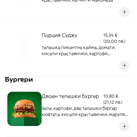
краставички, кетчуп и майонеза
Порция Суджу
15,34 €
(30,00 лв.)
телешка пикантна кайма, домати,
кисели краставички, картофи,
майонеза, кетчуп
Бургери
Двоен телешки бургер
10,80 €
(21,12 лв.)
Зеле, картофи, две телешки бургер
кюфтета, кисели краставички, маруля,
майонеза, кетчуп