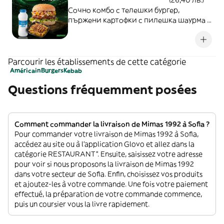
(26,40 лв.)
Сочно комбо с телешки бургер,
пържени картофки с пилешка шаурма в
стил loaded fries, залети със специален
сос, и освежаващ айрян. Засищещ
избор за мача или за всеки истински
футболен фен.
Parcourir les établissements de cette catégorie
Américain
Burgers
Kebab
Questions fréquemment posées
Comment commander la livraison de Mimas 1992 à Sofia ?
Pour commander votre livraison de Mimas 1992 à Sofia,
accédez au site ou à l'application Glovo et allez dans la
catégorie RESTAURANT”. Ensuite, saisissez votre adresse
pour voir si nous proposons la livraison de Mimas 1992
dans votre secteur de Sofia. Enfin, choisissez vos produits
et ajoutez-les à votre commande. Une fois votre paiement
effectué, la préparation de votre commande commence,
puis un coursier vous la livre rapidement.