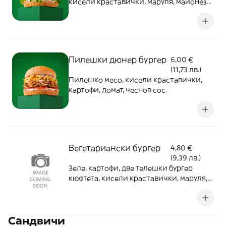
кисели краставички, маруля, майонеза,
кетчуп
Пилешки дюнер бургер
6,00 €
(11,73 лв.)
Пилешко месо, кисели краставички,
картофи, домат, чеснов сос.
Вегетариански бургер
4,80 €
(9,39 лв.)
Зеле, картофи, две телешки бургер
кюфтета, кисели краставички, маруля,
майонеза, кетчуп
Сандвичи