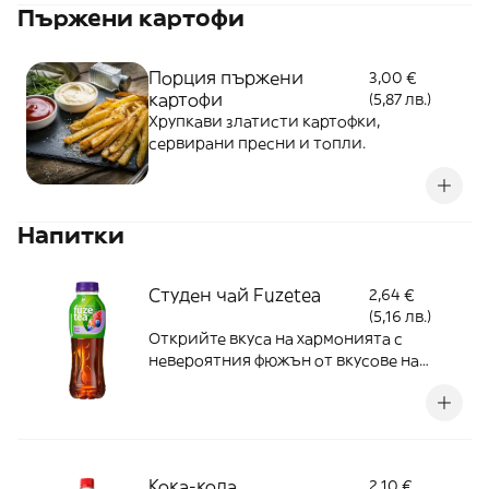
Пържени картофи
Порция пържени
3,00 €
картофи
(5,87 лв.)
Хрупкави златисти картофки,
сервирани пресни и топли.
Напитки
Студен чай Fuzetea
2,64 €
(5,16 лв.)
Открийте вкуса на хармонията с
невероятния фюжън от вкусове на
Fuzetea
Кока-кола
2,10 €