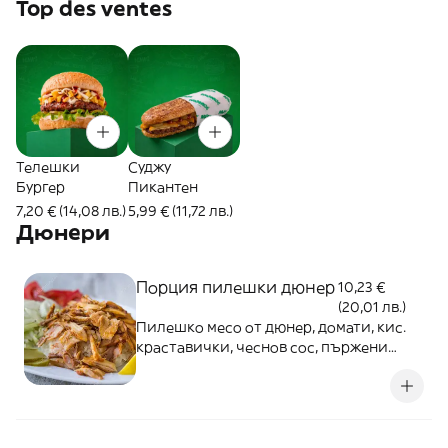
Top des ventes
Телешки
Cуджу
Бургер
Пикантен
7,20 € (14,08 лв.)
5,99 € (11,72 лв.)
Дюнери
Порция пилешки дюнер
10,23 €
(20,01 лв.)
Пилешко месо от дюнер, домати, кис.
краставички, чеснов сос, пържени
картофи