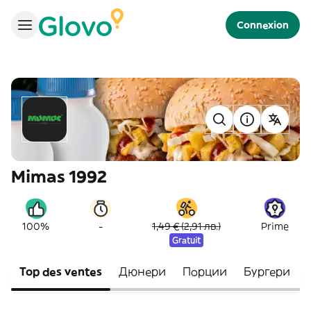
Connexion
Mimas 1992
-
100%
1,49 € (2,91 лв.)
Prime
Gratuit
Top des ventes
Дюнери
Порции
Бургери