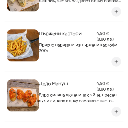
лешник, чесън, магданоз върху намазан
с песто печен хляб - 150г
Пържени картофи
4,50 €
(8,80 лв.)
Прясно нарязани изпържени картофи -
200г
Дедо Мануш
4,50 €
(8,80 лв.)
Едро смляна лютеница с яйце, пресен
лук и сирене върху намазан с песто
печен хляб - 150г