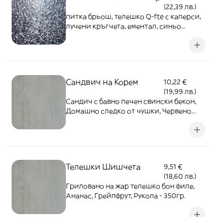
(22,39 лв.)
питка брьош, телешко Q-fte с каперси,
лучени кръгчета, ементал, синьо
сирене, чипс от хамон, боровинков сос,
гарнирано с чипс
Сандвич на Корем
10,22 €
(19,99 лв.)
Сандич с бавно печен свински бекон,
Домашно следко от чушки, Червено
зеле, Майонеза, Гарниран с японска
салата от манго, Червена Чушка,
Краставица и Червено зеле 400гр.
Телешки Шишчета
9,51 €
(18,60 лв.)
Гриловано на жар телешко бон филе,
Ананас, Грейпфрут, Рукола - 350гр.