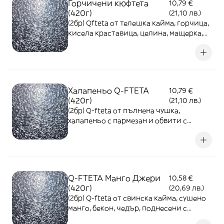
Горчичени кюфтета
10,79 €
(420г)
(21,10 лв.)
(2бр) Qfteta от телешка кайма, горчица,
кисела краставица, целина, мащерка,
копър, магданоз, поднесени с пържени
картофи и лютеница
Халапеньо Q-FTETA
10,79 €
(420г)
(21,10 лв.)
(2бр) Q-fteta от пълнена чушка,
халапеньо с пармезан и обвити с
овкусена свинска кайма със селъри и
сушен домат, поднесени с пържени
картофи и лютеница
Q-FTETA Mанго Джери
10,58 €
(420г)
(20,69 лв.)
(2бр) Q-fteta от свинска кайма, сушено
манго, бекон, чедър, поднесени с
пържени картофи и лютеница