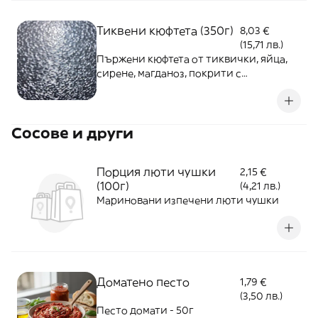
Тиквени кюфтета (350г)
8,03 €
(15,71 лв.)
Пържени кюфтета от тиквички, яйца,
сирене, магданоз, покрити с
корнфлейкс, поднесени с микс салати и
сос
Сосове и други
Порция люти чушки
2,15 €
(100г)
(4,21 лв.)
Мариновани изпечени люти чушки
Доматено песто
1,79 €
(3,50 лв.)
Песто домати - 50г