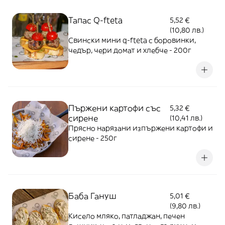
Тапас Q-fteta
5,52 €
(10,80 лв.)
Свински мини q-fteta с боровинки,
чедър, чери домат и хлебче - 200г
Пържени картофи със
5,32 €
сирене
(10,41 лв.)
Прясно нарязани изпържени картофи и
сирене - 250г
Баба Гануш
5,01 €
(9,80 лв.)
Kисело мляко, патладжан, печен