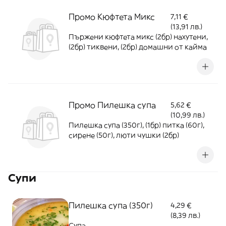
Промо Кюфтета Микс
7,11 €
(13,91 лв.)
Пържени кюфтета микс (2бр) нахутени,
(2бр) тиквени, (2бр) домашни от кайма
Промо Пилешка супа
5,62 €
(10,99 лв.)
Пилешка супа (350г), (1бр) питка (60г),
сирене (50г), люти чушки (2бр)
Супи
Пилешка супа (350г)
4,29 €
(8,39 лв.)
Супа