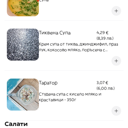
Тиквена Супа
4,29 €
(8,39 лв.)
Крем супа от тиква, джинджифил, праз
лук, кокосово мляко, поръсена с
филиран бадем и чипс от босилек. 350г
Таратор
3,07 €
(6,00 лв.)
Студена супа с кисело мляко и
краставици - 350г
Салати