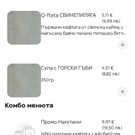
Q-fteta СВИНЕПИЛЯГА
5,11 €
(9,99 лв.)
Пържени кюфтета от свинска кайма, с
накъсано бавно печено пилешко бутче,
топено сирене, поднесено с маринован
лук и домашно сладко от чушки -
300гр.
Супа с ГОРСКИ ГЪБИ
4,51 €
(8,82 лв.)
350гр.
Комбо менюта
Промо Нахутени
9,97 €
(19,50 лв.)
(4бр) нахутени кюфтета + Айсбергова