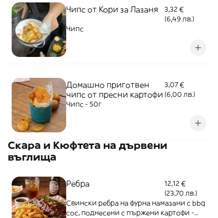
Чипс от Кори за Лазаня
3,32 €
(6,49 лв.)
Чипс
Домашно приготвен
3,07 €
чипс от пресни картофи
(6,00 лв.)
Чипс - 50г
Скара и Кюфтета на дървени
въглища
Ребра
12,12 €
(23,70 лв.)
Свински ребра на фурна намазани с bbq
сос, поднесени с пържени картофи -