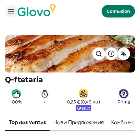
Connexion
Q-ftetaria
-
100%
0,25 € (0,49 лв.)
Prime
Gratuit
Top des ventes
Нови Предложения
Комбо мен