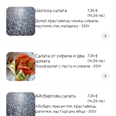
Шопска салата
7,36 €
(14,39 лв.)
Домат, краставица, чушка, сирене,
маслини, лук, магданоз - 350г
Салата от сирене и два
7,36 €
домата
(14,39 лв.)
Розов домат с песто и сирене - 350г
Айсбергова салата
7,36 €
(14,39 лв.)
Айсберг, пресен лук, краставица,
репички, настъргано яйце - 350г