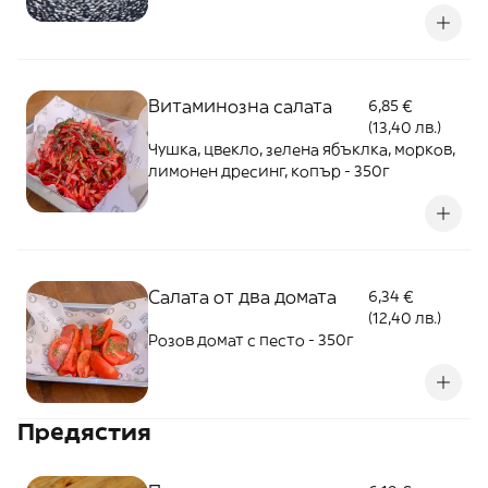
Витаминозна салата
6,85 €
(13,40 лв.)
Чушка, цвекло, зелена ябъклка, морков,
лимонен дресинг, копър - 350г
Салата от два домата
6,34 €
(12,40 лв.)
Розов домат с песто - 350г
Предястия