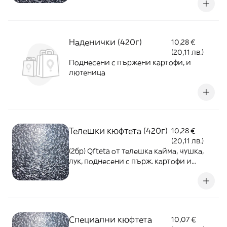
Наденички (420г)
10,28 €
(20,11 лв.)
Поднесени с пържени картофи, и
лютеница
Телешки кюфтета (420г)
10,28 €
(20,11 лв.)
(2бр) Qfteta от телешка кайма, чушка,
лук, поднесени с пърж. картофи и
лютеница
Специални кюфтета
10,07 €