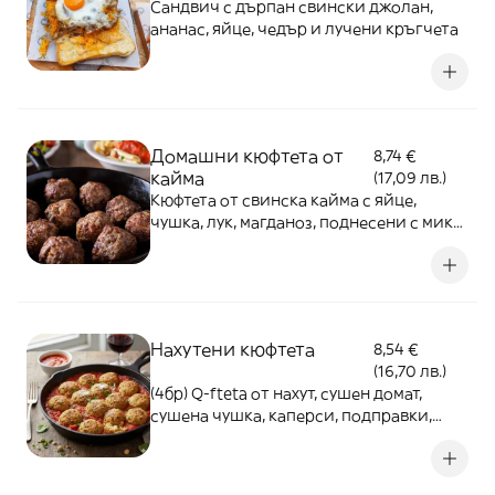
Сандвич с дърпан свински джолан,
ананас, яйце, чедър и лучени кръгчета
Домашни кюфтета от
8,74 €
кайма
(17,09 лв.)
Кюфтета от свинска кайма с яйце,
чушка, лук, магданоз, поднесени с микс
салати и сос - 350г
Нахутени кюфтета
8,54 €
(16,70 лв.)
(4бр) Q-fteta от нахут, сушен домат,
сушена чушка, каперси, подправки,
поднесени с микс салати и сос - 350г