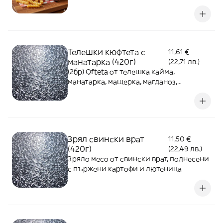
420г
Телешки кюфтета с
11,61 €
манатарка (420г)
(22,71 лв.)
(2бр) Qfteta от телешка кайма,
манатарка, мащерка, магданоз,
поднесени с пърж. картофи и лютеница
Зрял свински врат
11,50 €
(420г)
(22,49 лв.)
Зряло месо от свински врат, поднесени
с пържени картофи и лютеница