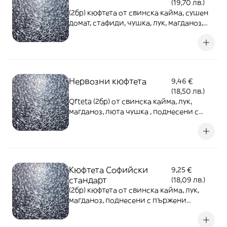
(19,70 лв.)
(2бр) кюфтета от свинска кайма, сушен
домат, стафиди, чушка, лук, магданоз,
поднесени с пържени картофки и
лютеница - 420г
Нервозни кюфтета
9,46 €
(18,50 лв.)
Qfteta (2бр) от свинска кайма, лук,
магданоз, люта чушка , поднесени с
пърж. картофи и лютеница - 420г
Кюфтета Софийски
9,25 €
стандарт
(18,09 лв.)
(2бр) кюфтета от свинска кайма, лук,
магданоз, поднесени с пържени
картофки и лютеница - 420г