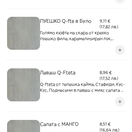
ПУЕШКО Q-fte в Було
9,11 €
(17,82 лв.)
Голямо кюфте на скара от крехко
пуешко филе, карамелизиран лук,
бекон, ементал, завито в свинско було,
поднесени с цитрусови шишчета -
400гр.
Лаваш Q-Fteta
8,96 €
(17,52 лв.)
Q-fteta от телешка кайма, Стафиди, Кус-
Кус, Поднесени в лаваш с микс салата -
400гр.
Салата с МАНГО
8,51 €
(16,64 лв.)