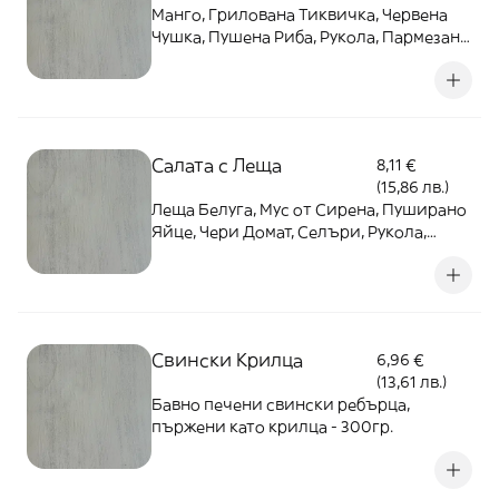
Манго, Грилована Тиквичка, Червена
Чушка, Пушена Риба, Рукола, Пармезан,
Лимонен Дресинг - 350гр.
Салата с Леща
8,11 €
(15,86 лв.)
Леща Белуга, Мус от Сирена, Пуширано
Яйце, Чери Домат, Селъри, Рукола,
Черен Сусам, Чипс от Лаваш - 350гр.
Свински Крилца
6,96 €
(13,61 лв.)
Бавно печени свински ребърца,
пържени като крилца - 300гр.