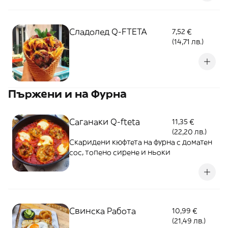
Сладолед Q-FTETA
7,52 €
(14,71 лв.)
Пържени и на Фурна
Саганаки Q-fteta
11,35 €
(22,20 лв.)
Скаридени кюфтета на фурна с доматен
сос, топено сирене и ньоки
Свинска Работа
10,99 €
(21,49 лв.)