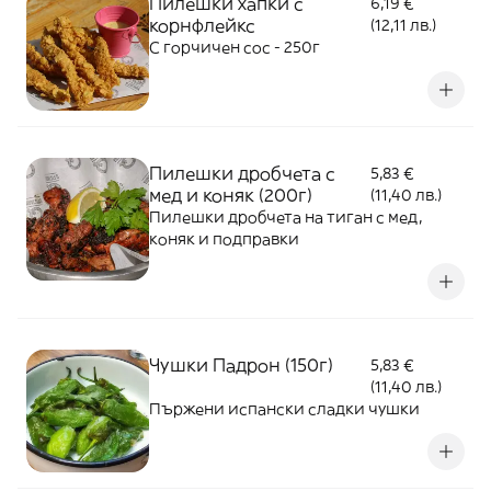
Пилешки хапки с
6,19 €
корнфлейкс
(12,11 лв.)
С горчичен сос - 250г
Пилешки дробчета с
5,83 €
мед и коняк (200г)
(11,40 лв.)
Пилешки дробчета на тиган с мед,
коняк и подправки
Чушки Падрон (150г)
5,83 €
(11,40 лв.)
Пържени испански сладки чушки