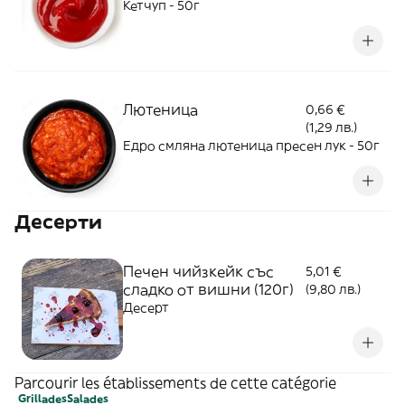
Кетчуп - 50г
Лютеница
0,66 €
(1,29 лв.)
Едро смляна лютеница пресен лук - 50г
Десерти
Печен чийзкейк със
5,01 €
сладко от вишни (120г)
(9,80 лв.)
Десерт
Parcourir les établissements de cette catégorie
Grillades
Salades