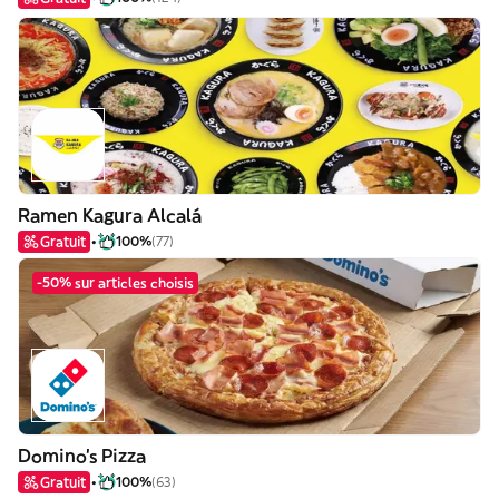
Ramen Kagura Alcalá
Gratuit
100%
(77)
-50% sur articles choisis
Domino's Pizza
Gratuit
100%
(63)