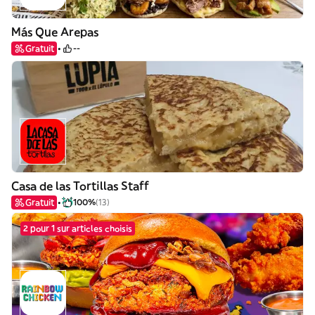
Más Que Arepas
Gratuit
--
Casa de las Tortillas Staff
Gratuit
100%
(13)
2 pour 1 sur articles choisis