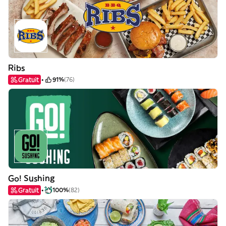
Ribs
Gratuit
91%
(76)
Go! Sushing
Gratuit
100%
(82)