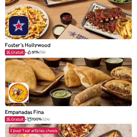
Foster's Hollywood
Gratuit
91%
(56)
Empanadas Fina
Gratuit
100%
(124)
2 pour 1 sur articles choisis