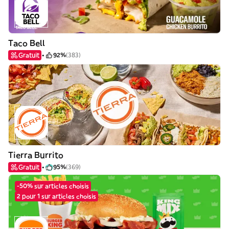
Taco Bell
Gratuit
92%
(383)
Tierra Burrito
Gratuit
95%
(369)
-50% sur articles choisis
2 pour 1 sur articles choisis