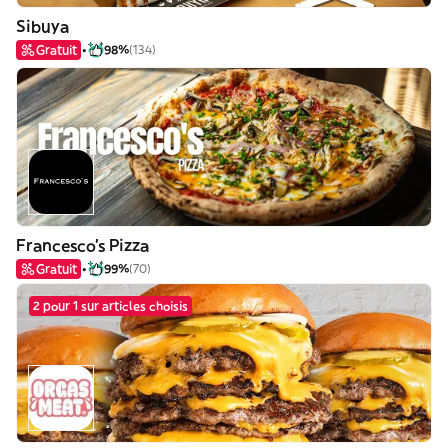
Sibuya
Gratuit
98%
(134)
Francesco's Pizza
Gratuit
99%
(70)
2 pour 1 sur articles choisis