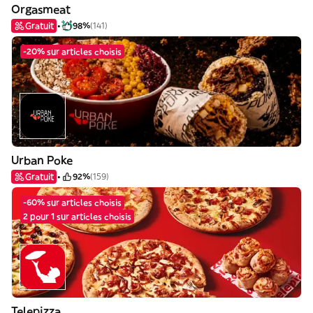
Orgasmeat
Gratuit
98%
(141)
-20% sur articles choisis
Urban Poke
Gratuit
92%
(159)
-60% sur articles choisis
2 pour 1 sur articles choisis
Telepizza