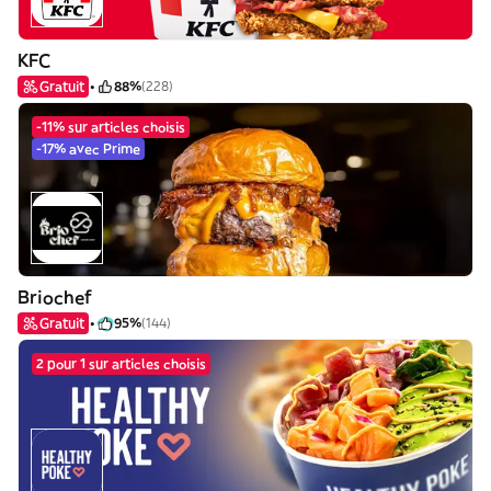
KFC
Gratuit
88%
(228)
-11% sur articles choisis
-17% avec Prime
Briochef
Gratuit
95%
(144)
2 pour 1 sur articles choisis