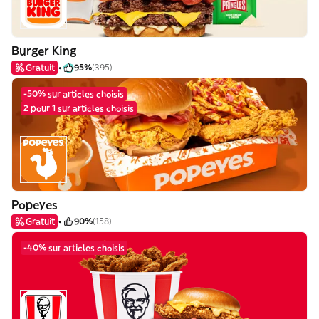
Burger King
Gratuit
95%
(395)
-50% sur articles choisis
2 pour 1 sur articles choisis
Popeyes
Gratuit
90%
(158)
-40% sur articles choisis