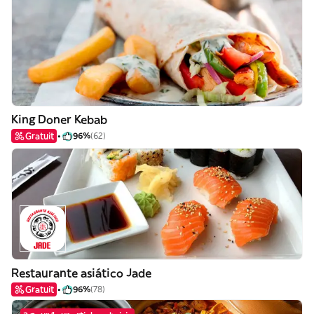
King Doner Kebab
Gratuit
96%
(62)
Restaurante asiático Jade
Gratuit
96%
(78)