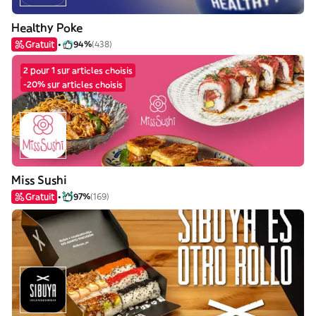
Healthy Poke
Gratuit
94%
(438)
2 pour 1 sur articles choisis
-20% sur articles choisis
Miss Sushi
Gratuit
97%
(169)