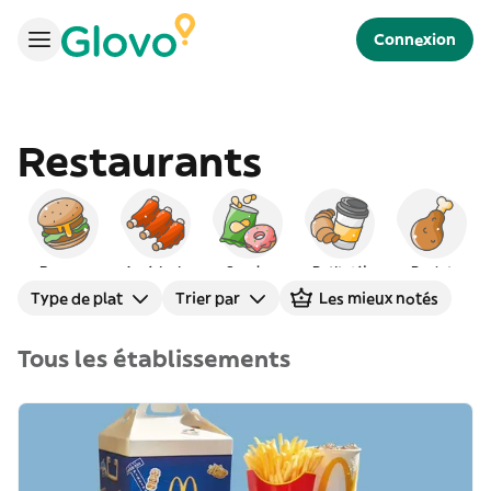
Connexion
Restaurants
Burgers
Américain
Snacks
Petit déj
Poulet
Type de plat
Trier par
Les mieux notés
Tous les établissements