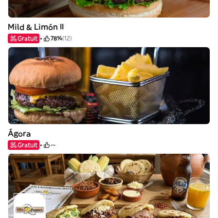
Mild & Limón II
Gratuit
78%
(12)
Ágora
Gratuit
--