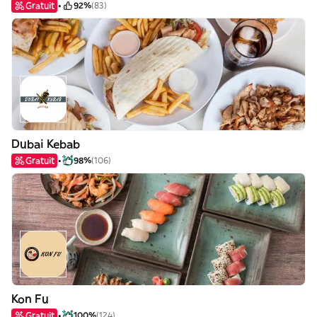
Gratuit
92%
(83)
Dubai Kebab
Gratuit
98%
(106)
Kon Fu
Gratuit
100%
(124)