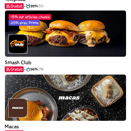
Gratuit
99%
(51)
-15% sur articles choisis
-20% avec Prime
Smash Club
Gratuit
96%
(78)
Macas