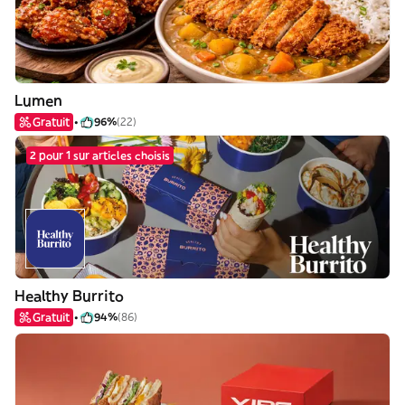
Lumen
Gratuit
96%
(22)
2 pour 1 sur articles choisis
Healthy Burrito
Gratuit
94%
(86)