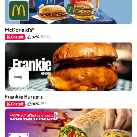
McDonald's®
Gratuit
92%
(500+)
Frankie Burgers
Gratuit
96%
(153)
-45% sur articles choisis