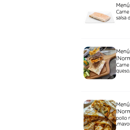
Menú 
Carne 
salsa 
Menú 
(Norm
Carne 
queso,
Menú 
(Norm
pollo 
,mayon