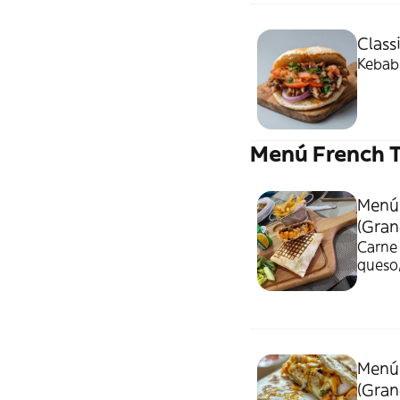
Class
Kebab
Menú French 
Menú 
(Gran
Carne 
queso,
Menú 
(Gran