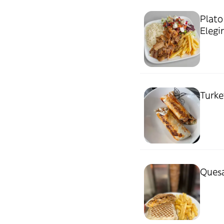
Plato
Elegir
Turke
Quesa