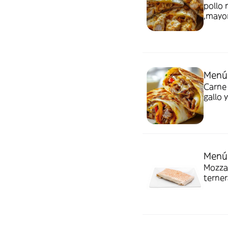
pollo 
,mayon
Menú 
Carne
gallo 
Menú 
Mozzar
terner