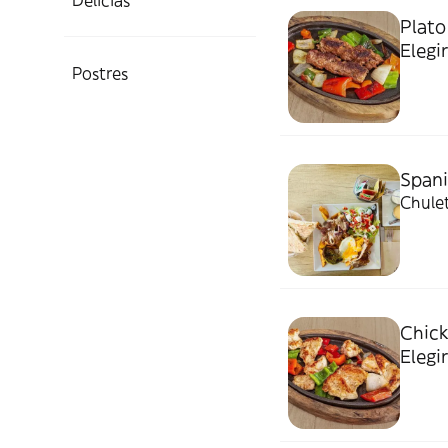
Delicias
Plato
Elegir
Postres
Span
Chulet
Chick
Elegir