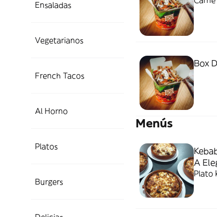
Carne
Ensaladas
Vegetarianos
Box D
French Tacos
Al Horno
Menús
Platos
Kebab
A Ele
Plato 
Burgers