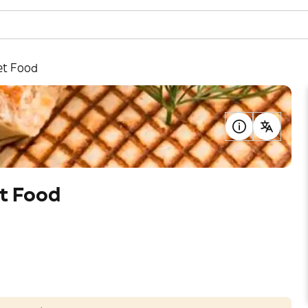
et Food
t Food