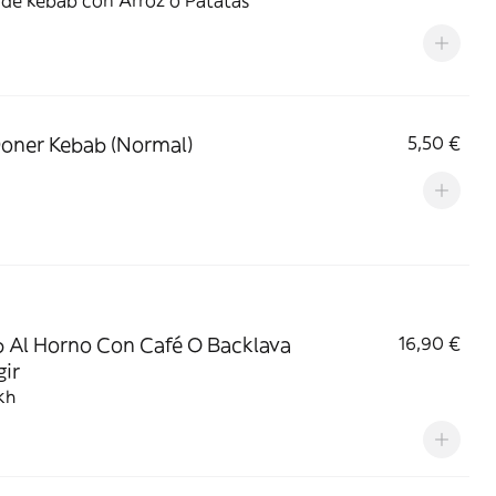
 de kebab con Arroz o Patatas
oner Kebab (Normal)
5,50 €
 Al Horno Con Café O Backlava
16,90 €
gir
kh