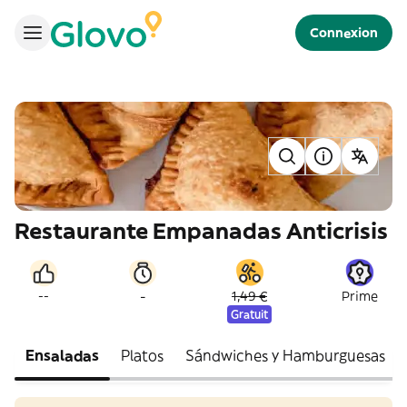
Connexion
Restaurante Empanadas Anticrisis
-
--
1,49 €
Prime
Gratuit
Ensaladas
Platos
Sándwiches y Hamburguesas