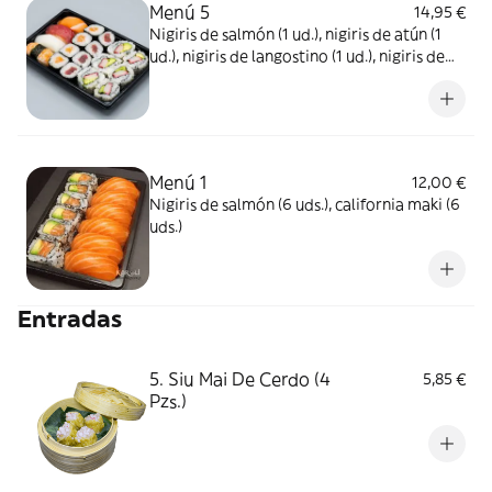
Menú 5
14,95 €
Nigiris de salmón (1 ud.), nigiris de atún (1
ud.), nigiris de langostino (1 ud.), nigiris de
pez mantequilla (1 ud.), California rolll (6
uds.), maki de salmón (4 uds.), maki de atún
(4 uds.)
Menú 1
12,00 €
Nigiris de salmón (6 uds.), california maki (6
uds.)
Entradas
5. Siu Mai De Cerdo (4
5,85 €
Pzs.)