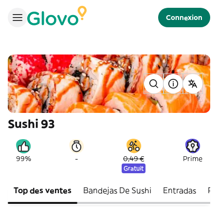
Connexion
Sushi 93
-
99%
0,49 €
Prime
Gratuit
Top des ventes
Bandejas De Sushi
Entradas
Po