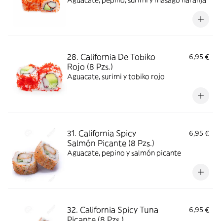
Aguacate, pepino, surimi y masago naranja
28. California De Tobiko
6,95 €
Rojo (8 Pzs.)
Aguacate, surimi y tobiko rojo
31. California Spicy
6,95 €
Salmón Picante (8 Pzs.)
Aguacate, pepino y salmón picante
32. California Spicy Tuna
6,95 €
Picante (8 Pzs.)