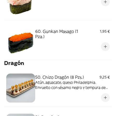
60. Gunkan Masago (1
1,95 €
Pza.)
Dragón
50. Chizo Dragón (8 Pzs.)
9,25 €
Atún, aguacate, queso Philadelphia.
Envuelto con sésamo negro y tempura de
langostino con salsa