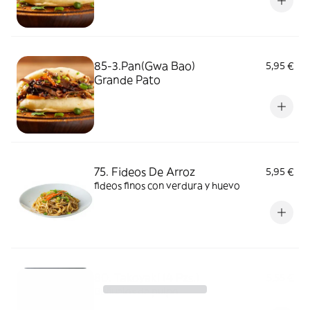
85-3.Pan(Gwa Bao)
5,95 €
Grande Pato
75. Fideos De Arroz
5,95 €
fideos finos con verdura y huevo
80. Takoyaki (4 Pzs.)
5,55 €
Buñuelos de pulpo