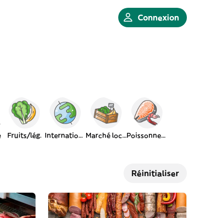
Connexion
e
Fruits/lég.
International
Marché local
Poissonnerie
Réinitialiser