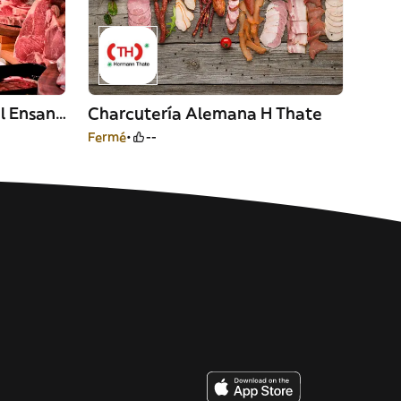
Charcutería Mercado Del Ensanche La Suiza
Charcutería Alemana H Thate
Fermé
--