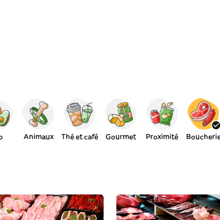
o
Animaux
Thé et café
Gourmet
Proximité
Boucheri