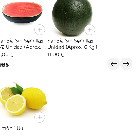
andía Sin Semillas
Sandía Sin Semillas
/2 Unidad (Aprox. 3
Unidad (Aprox. 6 Kg.)
g.
6,00 €
11,00 €
nes
imón 1 Ud.