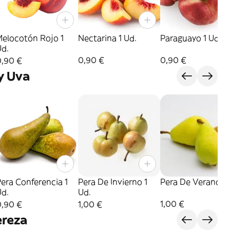
Melocotón Rojo 1
Nectarina 1 Ud.
Paraguayo 1 Ud.
Ud.
0,90 €
0,90 €
0,90 €
y Uva
era Conferencia 1
Pera De Invierno 1
Pera De Verano 1 
Ud.
Ud.
1,00 €
0,90 €
1,00 €
ereza