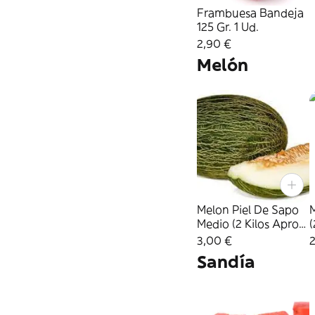
Frambuesa Bandeja
125 Gr. 1 Ud.
2,90 €
Melón
Melon Piel De Sapo
Medio (2 Kilos Aprox)
(
1 Ud.
3,00 €
Sandía