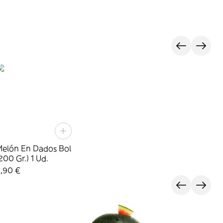
Melón En Dados Bol
200 Gr.) 1 Ud.
2,90 €