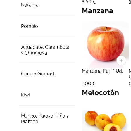
3,50 €
3
Naranja
Manzana
Pomelo
Aguacate, Carambola
y Chirimoya
Manzana Fuji 1 Ud.
Coco y Granada
1,00 €
Melocotón
Kiwi
Mango, Paraya, Piña y
Platano