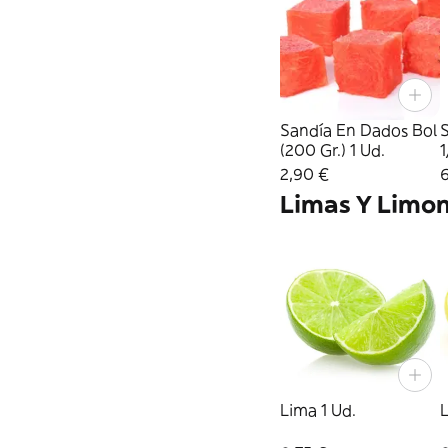
Sandía En Dados Bol
S
(200 Gr.) 1 Ud.
1
K
2,90 €
Limas Y Limo
Lima 1 Ud.
L