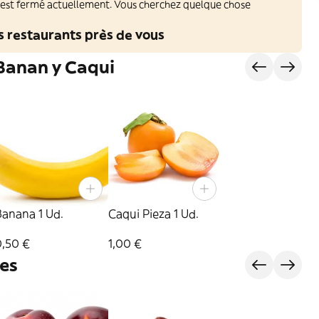
 est fermé actuellement. Vous cherchez quelque chose
s restaurants près de vous
Banan y Caqui
Banana 1 Ud.
Caqui Pieza 1 Ud.
0,50 €
1,00 €
les