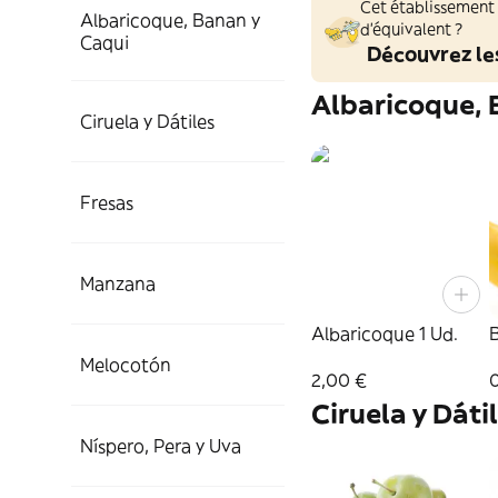
Cet établissement
Albaricoque, Banan y
d'équivalent ?
Caqui
Découvrez le
Albaricoque, 
Ciruela y Dátiles
Fresas
Manzana
Albaricoque 1 Ud.
Melocotón
2,00 €
Ciruela y Dáti
Níspero, Pera y Uva