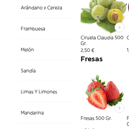
Arándano y Cereza
Frambuesa
Ciruela Claudia 500
C
Gr.
Melón
1
2,50 €
Fresas
Sandía
Limas Y Limones
Mandarina
Fresas 500 Gr.
G