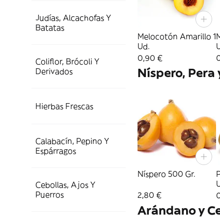
Judías, Alcachofas Y
Batatas
Melocotón Amarillo 1
Ud.
0,90 €
Coliflor, Brócoli Y
Níspero, Pera 
Derivados
Hierbas Frescas
Calabacín, Pepino Y
Espárragos
Níspero 500 Gr.
P
Cebollas, Ajos Y
Puerros
2,80 €
Arándano y C