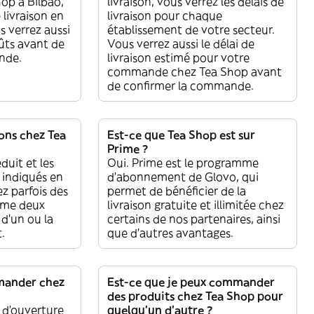
hop à Bilbao,
livraison, vous verrez les délais de
 livraison en
livraison pour chaque
s verrez aussi
établissement de votre secteur.
oûts avant de
Vous verrez aussi le délai de
nde.
livraison estimé pour votre
commande chez Tea Shop avant
de confirmer la commande.
ions chez Tea
Est-ce que Tea Shop est sur
Prime ?
duit et les
Oui. Prime est le programme
t indiqués en
d’abonnement de Glovo, qui
z parfois des
permet de bénéficier de la
mme deux
livraison gratuite et illimitée chez
 d'un ou la
certains de nos partenaires, ainsi
t.
que d’autres avantages.
mander chez
Est-ce que je peux commander
des produits chez Tea Shop pour
 d'ouverture
quelqu'un d'autre ?