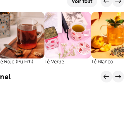
Voir tout
é Rojo (Pu Erh)
Té Verde
Té Blanco
anel