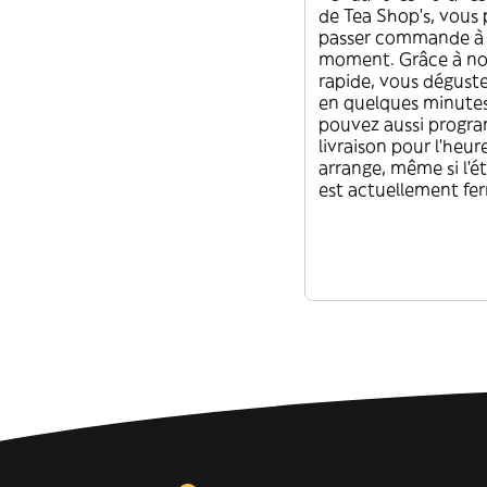
de Tea Shop’s, vous
Té Negro Ceylon
passer commande à
Quality Blend
moment. Grâce à not
F.B.O.P.F.E.X.S. -
rapide, vous déguste
Energizante
en quelques minutes
pouvez aussi progr
livraison pour l'heur
arrange, même si l'é
est actuellement fe