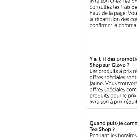
livraison chez Tea S
Té Negro Ceylon
Té Verde Beauty
consultez les frais de
Decaf - Desteinado
Guarana -
haut de la page. Vou
Antioxidante
la répartition des c
confirmer la comma
Té Negro Darjeeling
First Flush Ftgfop01
Té Verde Oriental
- Energizante
Lime - Antioxidante
Y a-t-il des promot
Té Negro Nilgiri
Shop sur Glovo ?
Té Verde Jasmine
Korakundah
Les produits à prix ré
Chung Feng -
Mountain Tea
offres spéciales son
Antioxidante
Nop/Fop/Fbop -
jaune. Vous trouvere
Energizante
offres spéciales co
produits pour le prix
Té Verde Sencha
livraison à prix rédui
Superior -
Té Negro Darjeeling
Antioxidante
Ringtong Sftgfop1 -
Energizante
Quand puis-je com
Tea Shop ?
Pendant les horaires