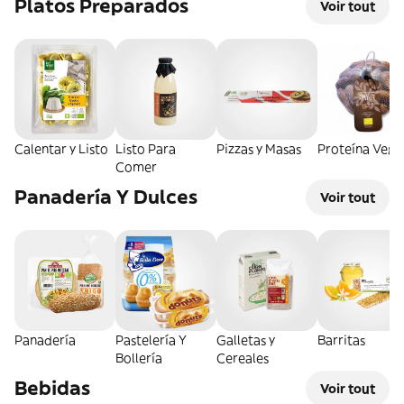
Platos Preparados
Voir tout
Calentar y Listo
Listo Para
Pizzas y Masas
Proteína Vege
Comer
Panadería Y Dulces
Voir tout
Panadería
Pastelería Y
Galletas y
Barritas
Bollería
Cereales
Bebidas
Voir tout