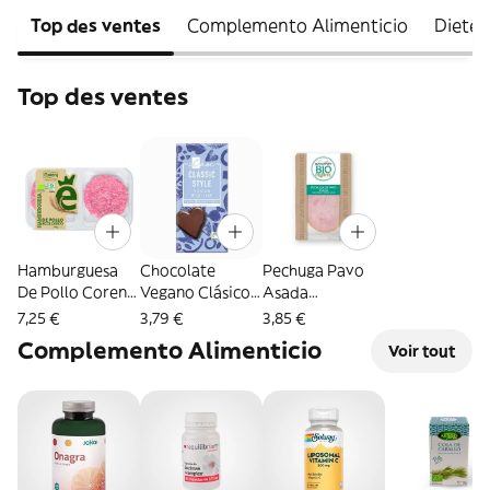
Top des ventes
Complemento Alimenticio
Dietét
Top des ventes
Hamburguesa
Chocolate
Pechuga Pavo
De Pollo Coren
Vegano Clásico
Asada
2X115G Eco
Ichoc Eco 80 Gr.
Blancafort Eco
7,25 €
3,79 €
3,85 €
80 Gr.
Complemento Alimenticio
Voir tout