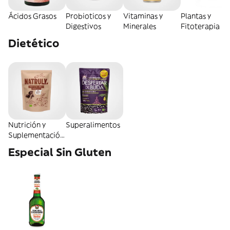
Ácidos Grasos
Probioticos y
Vitaminas y
Plantas y
Digestivos
Minerales
Fitoterapia
Dietético
Nutrición y
Superalimentos
Suplementación
Deportiva
Especial Sin Gluten