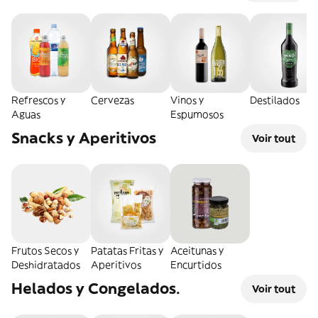
Refrescos y
Cervezas
Vinos y
Destilados
Aguas
Espumosos
Snacks y Aperitivos
Voir tout
Frutos Secos y
Patatas Fritas y
Aceitunas y
Deshidratados
Aperitivos
Encurtidos
Helados y Congelados.
Voir tout