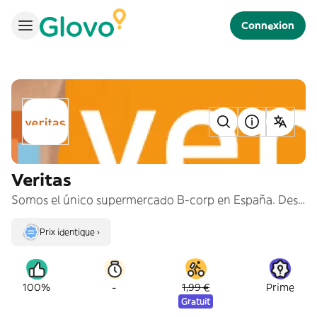
Connexion
Veritas
Somos el único supermercado B-corp en España. Descubre nuestra amplia selección de productos ecológicos y de proximidad.
Prix identique ›
-
100%
1,99 €
Prime
Gratuit