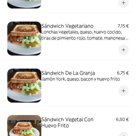
Sándwich Vegetariano
7,15 €
Lonchas vegetales, queso, huevo cocido,
tiras de pimiento rojo, tomate, mahonesa y
lechuga
Sándwich De La Granja
6,75 €
Jamón York, queso, bacon y huevo frito
Sándwich Vegetal Con
6,50 €
Huevo Frito