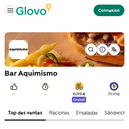
Connexion
Bar Aquimismo
-
--
0,99 €
Prime
Gratuit
Top des ventes
Raciones
Ensaladas
Sándwiche