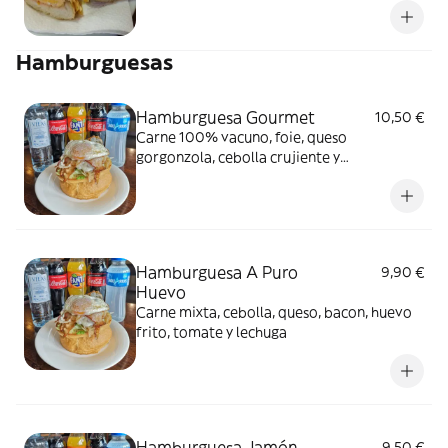
Hamburguesas
Hamburguesa Gourmet
10,50 €
Carne 100% vacuno, foie, queso
gorgonzola, cebolla crujiente y
caramelizada, compota de manzana, y
mezclum de lechuga
Hamburguesa A Puro
9,90 €
Huevo
Carne mixta, cebolla, queso, bacon, huevo
frito, tomate y lechuga
Hamburguesa Jamón
9,50 €