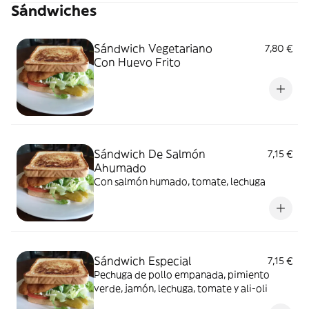
Sándwiches
Sándwich Vegetariano
7,80 €
Con Huevo Frito
Sándwich De Salmón
7,15 €
Ahumado
Con salmón humado, tomate, lechuga
Sándwich Especial
7,15 €
Pechuga de pollo empanada, pimiento
verde, jamón, lechuga, tomate y ali-oli