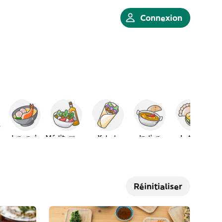
Connexion
Japonais
Méditerranéen
Kebab
Indien
Latino
Réinitialiser