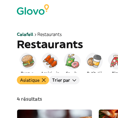
Calafell
Restaurants
Restaurants
Burgers
Américain
Snacks
Petit déj
Piz
Asiatique
Trier par
4 résultats