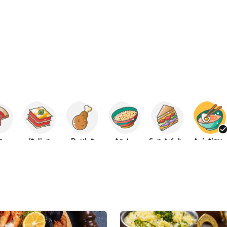
za
Italien
Poulet
Arabe
Sandwichs
Asiatique