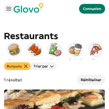
Connexion
Restaurants
Burgers
Américain
Snacks
Petit déj
Pizza
Boissons
Trier par
1 résultat
Réinitialiser