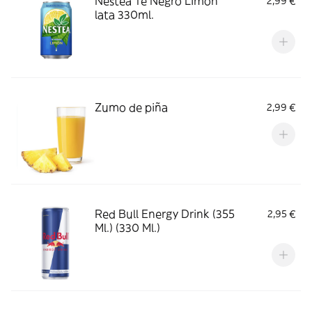
Nestea Té Negro Limón
2,99 €
lata 330ml.
Zumo de piña
2,99 €
Red Bull Energy Drink (355
2,95 €
Ml.) (330 Ml.)