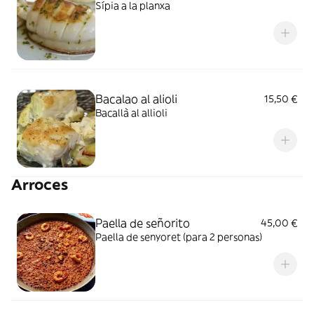
Sípia a la planxa
Bacalao al alioli
15,50 €
Bacallà al allioli
Arroces
Paella de señorito
45,00 €
Paella de senyoret (para 2 personas)