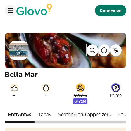
Connexion
Bella Mar
-
--
0,49 €
Prime
Gratuit
Entrantes
Tapas
Seafood and appetizers
Ensal