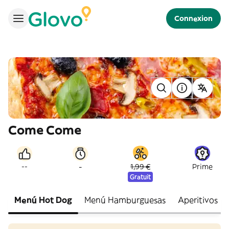
Connexion
Come Come
-
--
1,99 €
Prime
Gratuit
Menú Hot Dog
Menú Hamburguesas
Aperitivos