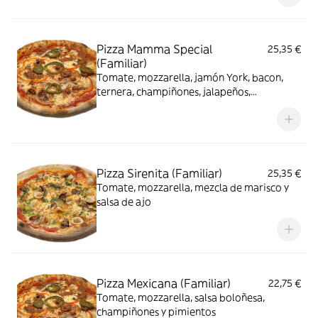
Pizza Mamma Special
25,35 €
(Familiar)
Tomate, mozzarella, jamón York, bacon,
ternera, champiñones, jalapeños,
pimientos, cebolla y aceitunas
Pizza Sirenita (Familiar)
25,35 €
Tomate, mozzarella, mezcla de marisco y
salsa de ajo
Pizza Mexicana (Familiar)
22,75 €
Tomate, mozzarella, salsa boloñesa,
champiñones y pimientos