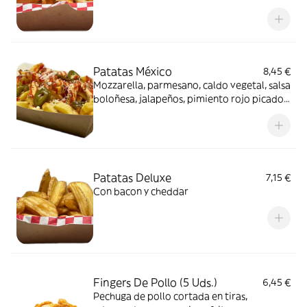
crispy
Patatas México
8,45 €
Mozzarella, parmesano, caldo vegetal, salsa
boloñesa, jalapeños, pimiento rojo picado y
maíz (muy picantes)
Patatas Deluxe
7,15 €
Con bacon y cheddar
Fingers De Pollo (5 Uds.)
6,45 €
Pechuga de pollo cortada en tiras,