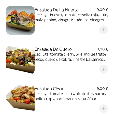
Ensalada De La Huerta
9,00 €
Lechuga, huevos, tomate, cebolla roja, atún,
maíz, pepino, vinagre balsámico, vinagreta,
zanahoria y salsa de yogurt
Ensalada De Queso
9,00 €
Lechuga, tomate cherry, brie, mix de frutos
secos, queso de cabra, vinagre balsámico,
salsa de miel y mostaza
Ensalada César
9,00 €
Lechuga, tomate cherry, picatostes, bacon,
pollo crispy, parmesano y salsa César