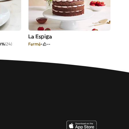
La Espiga
0%
(24)
Fermé
--