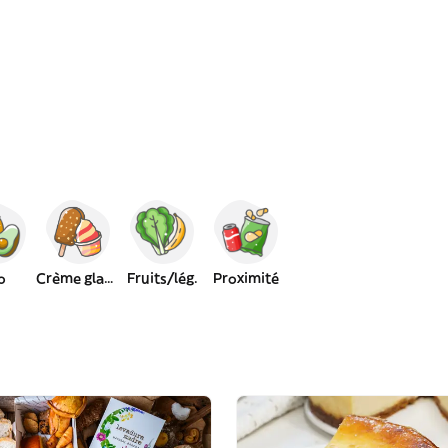
o
Crème glacée
Fruits/lég.
Proximité