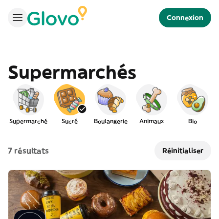
Connexion
Supermarchés
Supermarché
Sucré
Boulangerie
Animaux
Bio
C
7 résultats
Réinitialiser