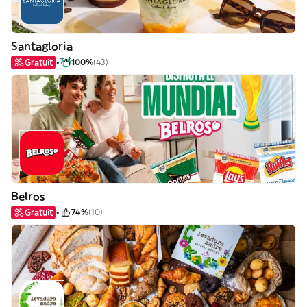
Santagloria
Gratuit
100%
(43)
Belros
Gratuit
74%
(10)