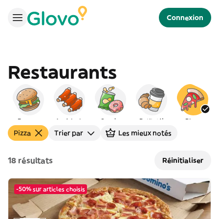
Connexion
Restaurants
Burgers
Américain
Snacks
Petit déj
Pizza
Pizza
Trier par
Les mieux notés
18 résultats
Réinitialiser
-50% sur articles choisis