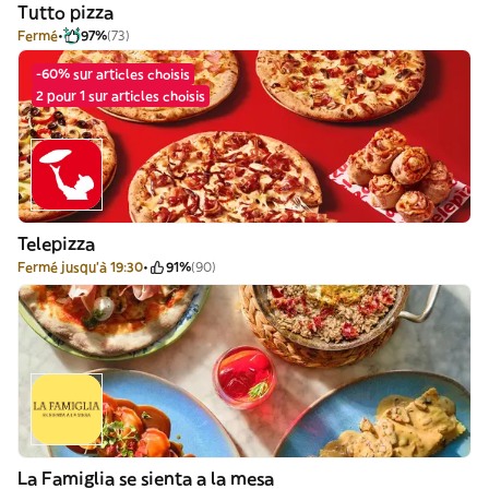
Tutto pizza
Fermé
97%
(73)
-60% sur articles choisis
2 pour 1 sur articles choisis
Telepizza
Fermé jusqu'à 19:30
91%
(90)
La Famiglia se sienta a la mesa