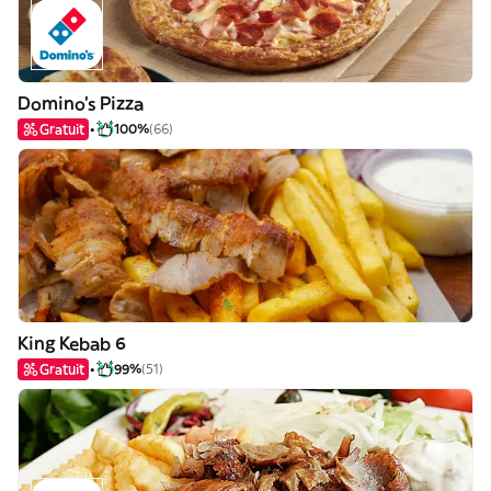
Domino's Pizza
Gratuit
100%
(66)
King Kebab 6
Gratuit
99%
(51)