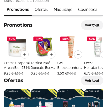
jours précédant la réduction
Promotions
Ofertas
Maquillaje
Cosmética
H
Promotions
Voir tout
-50%
-48%
-50%
-50%
Crema Corporal
Tarrina Paté
Gel
Leche
Árgan Bio 175 Ml
Dongato Buey
Embellecedor
Hidratante
100 Gr
De Manos & Uñas
Corporal
9,25 €
0,25 €
3,50 €
6,75 €
18,50 €
0,49 €
7,00 €
13,50 €
30 Ml
Melvita 175Ml
Ofertas
Voir tout