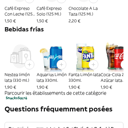
Café Expreso
Café Expreso
Chocolate A La
Con Leche (125
Solo (125 Ml.)
Taza (125 Ml.)
Ml.)
1,50 €
1,50 €
2,20 €
Bebidas frías
Nestea limón
Aquarius Limón
Fanta Limón lata
Coca-Cola Ze
lata (330 ml.)
lata 330ml.
330ml.
Azúcar lata
330ml.
1,90 €
1,90 €
1,90 €
1,90 €
Parcourir les établissements de cette catégorie
Snacks
Sucré
Questions fréquemment posées