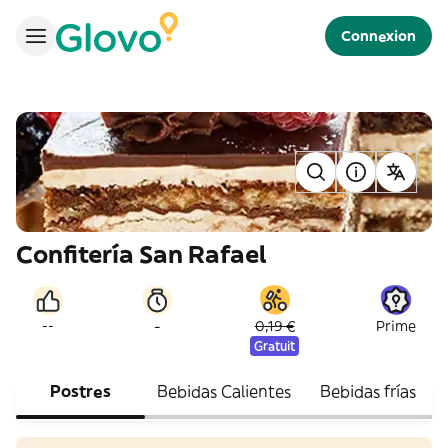
Connexion
Confitería San Rafael
-
--
0,19 €
Prime
Gratuit
Postres
Bebidas Calientes
Bebidas frías