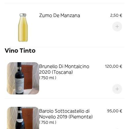
Zumo De Manzana
2,50 €
Vino Tinto
Brunello Di Montalcino
120,00 €
2020 (Toscana)
( 750 ml )
Barolo Sottocastello di
95,00 €
Novello 2019 (Piemonte)
( 750 ml )