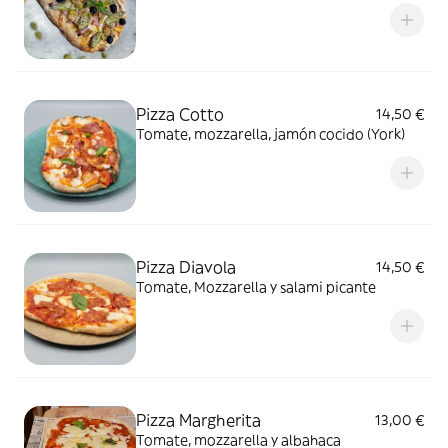
Pizza Cotto
14,50 €
Tomate, mozzarella, jamón cocido (York)
Pizza Diavola
14,50 €
Tomate, Mozzarella y salami picante
Pizza Margherita
13,00 €
Tomate, mozzarella y albahaca