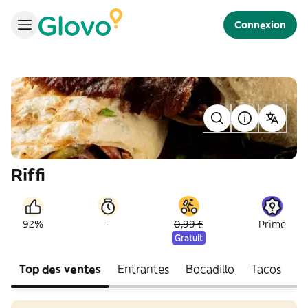
Connexion
Riffi
-
92%
0,99 €
Prime
Gratuit
Top des ventes
Entrantes
Bocadillo
Tacos
E