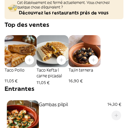
Cet établissement est fermé actuellement. Vous cherchez
quelque chose d'équivalent ?
Découvrez les restaurants près de vous
Top des ventes
Taco Pollo
Taco Kefta (
Tajin ternera
carne picada)
11,05 €
16,90 €
11,05 €
Entrantes
Gambas pilpil
14,30 €