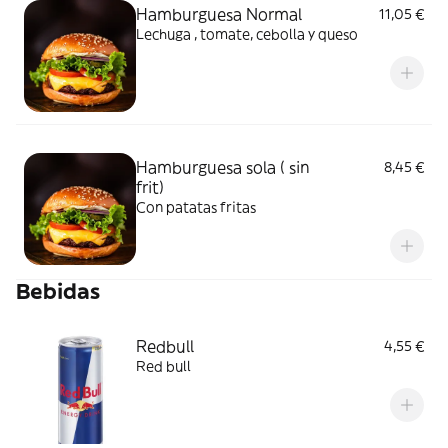
Hamburguesa Normal
11,05 €
Lechuga , tomate, cebolla y queso
Hamburguesa sola ( sin
8,45 €
frit)
Con patatas fritas
Bebidas
Redbull
4,55 €
Red bull