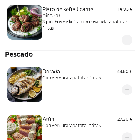
Plato de kefta ( carne
14,95 €
picada)
3 pinchos de kefta con ensalada y patatas
fritas
Pescado
Dorada
28,60 €
Con verdura y patatas fritas
Atún
27,30 €
Con verdura y patatas fritas