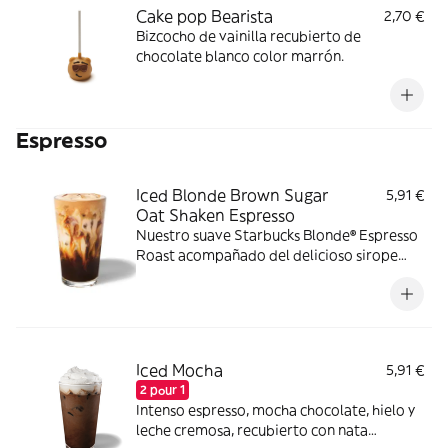
Cake pop Bearista
2,70 €
Bizcocho de vainilla recubierto de
chocolate blanco color marrón.
Espresso
Iced Blonde Brown Sugar
5,91 €
Oat Shaken Espresso
Nuestro suave Starbucks Blonde® Espresso
Roast acompañado del delicioso sirope
Brown Sugar que aporta un toque dulce y
caramelizado. Sabores perfectamente
equilibrados gracias a la cremosidad de la
bebida de avena.
Iced Mocha
5,91 €
2 pour 1
Intenso espresso, mocha chocolate, hielo y
leche cremosa, recubierto con nata