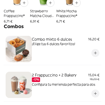
Coffee
Strawberry
White Mocha
Frappuccino®
Matcha Cloud
Frappuccino®
Frappuccino
6,71 €
6,91 €
6,71 €
Combos
Combo mixto 6 dulces
16,20 €
¡Elige tus 6 dulces favoritos!
2 Frappuccino + 2 Bakery
15,04 €
18,20 €
-17%
Configura tu merienda perfecta para dos