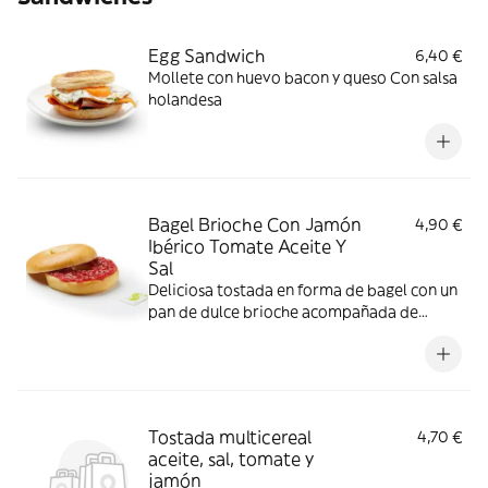
Egg Sandwich
6,40 €
Mollete con huevo bacon y queso Con salsa
holandesa
Bagel Brioche Con Jamón
4,90 €
Ibérico Tomate Aceite Y
Sal
Deliciosa tostada en forma de bagel con un
pan de dulce brioche acompañada de
jamón ibérico y tomate
Tostada multicereal
4,70 €
aceite, sal, tomate y
jamón