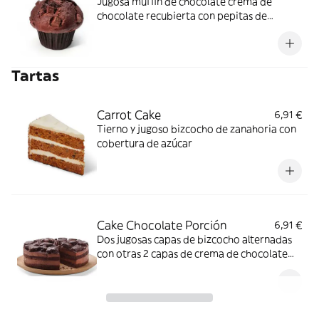
Jugosa muffin de chocolate crema de
chocolate recubierta con pepitas de
chocolate
Tartas
Carrot Cake
6,91 €
Tierno y jugoso bizcocho de zanahoria con
cobertura de azúcar
Cake Chocolate Porción
6,91 €
Dos jugosas capas de bizcocho alternadas
con otras 2 capas de crema de chocolate
elaborado a base de trozos del propio
bizcocho y glaseado de chocolate