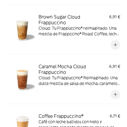
Brown Sugar Cloud
6,91 €
Frappuccino
Cloud: Tu Frappuccino® reimaginado. Una
mezcla de Frappccino® Roast Coffee, leche
y hielo, coronado por una sedosa capa de
cold foam de brown sugar.
Caramel Mocha Cloud
6,91 €
Frappuccino
Cloud: Tu Frappuccino® Reimaginado. Una
dulce mezcla de salsa de mocha, caramelo,
Frappuccino® Roast Coffee, leche y hielo.
Coronado una capa de cold foam de
caramelo y sirope.
Coffee Frappuccino®
6,71 €
Café con leche batidos con hielo y