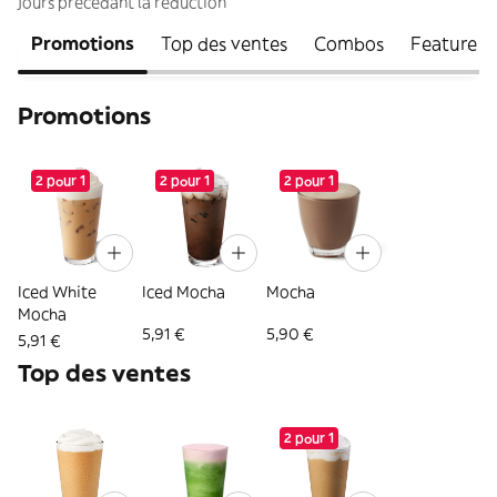
jours précédant la réduction
Promotions
Top des ventes
Combos
Feature I
Promotions
2 pour 1
2 pour 1
2 pour 1
Iced White
Iced Mocha
Mocha
Mocha
5,91 €
5,90 €
5,91 €
Top des ventes
2 pour 1