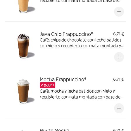
recubierto con nata montada cn base de
café
Java Chip Frappuccino®
6,71 €
Café, chips de chocolate con leche batidos
con hielo y recubierto con nata montada y
chocolate con base de café
Mocha Frappuccino®
6,71 €
2 pour 1
Café, mocha y leche batidos con hielo y
recubierto con nata montada con base de
café
White Mocha
6,71 €