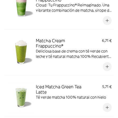
Cloud: Tu Frappuccino® Reimaginado. Una
vibrante combinación de matcha, sirope de
vainilla, leche y hielo, con capas de una
jugosa y sedosa cold foam de fresa
Matcha Cream
6,71 €
Frappuccino®
Deliciosa base de crema con té verde con
leche y té natural matcha 100% Recubierto
con nata montada
Iced Matcha Green Tea
5,71 €
Latte
Té verde matcha 100% natural con hielo