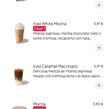
montada.
Iced White Mocha
5,91 €
2 pour 1
Intenso espresso, mocha chocolate, hielo y
leche cremosa, recubierto con nata
montada.
Iced Caramel Macchiato
5,91 €
Deliciosa mezcla de intenso espresso
helado con cremosa leche y el dulce sabor y
textura del caramelo.
Mocha
5,90 €
2 pour 1