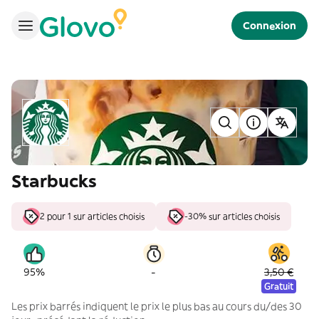
Connexion
Starbucks
2 pour 1 sur articles choisis
-30% sur articles choisis
-
95%
3,50 €
Gratuit
Les prix barrés indiquent le prix le plus bas au cours du/des 30