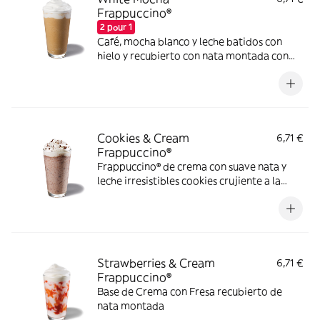
Frappuccino®
2 pour 1
Café, mocha blanco y leche batidos con
hielo y recubierto con nata montada con
base de café
Cookies & Cream
6,71 €
Frappuccino®
Frappuccino® de crema con suave nata y
leche irresistibles cookies crujiente a la
mezcla Todo ello batido y bien frío
Strawberries & Cream
6,71 €
Frappuccino®
Base de Crema con Fresa recubierto de
nata montada