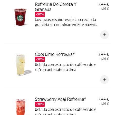
Refresha De Cereza Y
3,44 €
Granada
4,91 €
-30%
Los jugosos sabores de la cereza y la
granada se combinan en este nuevo
Refresha, con un equilibrio de sabor dulce y
ligeramente ácido de lo más refrescante
Cool Lime Refresha®
3,44 €
4,91 €
-30%
Bebida con extracto de café verde y
refrescante sabor a lima
Strawberry Acai Refresha®
3,44 €
4,91 €
-30%
Bebida con extracto de café verde y
refrescante sabor a lima