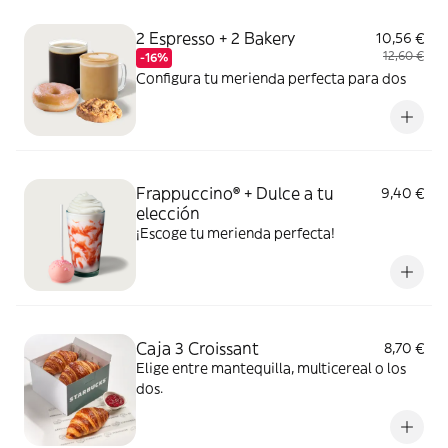
2 Espresso + 2 Bakery
10,56 €
12,60 €
-16%
Configura tu merienda perfecta para dos
Frappuccino® + Dulce a tu
9,40 €
elección
¡Escoge tu merienda perfecta!
Caja 3 Croissant
8,70 €
Elige entre mantequilla, multicereal o los
dos.