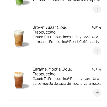
vainilla, leche y hielo, con capas de una
jugosa y sedosa cold foam de fresa
Brown Sugar Cloud
6,91 €
Frappuccino
Cloud: Tu Frappuccino® reimaginado. Una
mezcla de Frappccino® Roast Coffee, leche
y hielo, coronado por una sedosa capa de
cold foam de brown sugar.
Caramel Mocha Cloud
6,91 €
Frappuccino
Cloud: Tu Frappuccino® Reimaginado. Una
dulce mezcla de salsa de mocha, caramelo,
Frappuccino® Roast Coffee, leche y hielo.
Coronado una capa de cold foam de
caramelo y sirope.