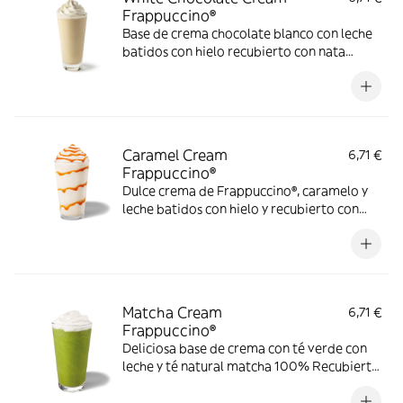
Frappuccino®
Base de crema chocolate blanco con leche
batidos con hielo recubierto con nata
montada
Caramel Cream
6,71 €
Frappuccino®
Dulce crema de Frappuccino®, caramelo y
leche batidos con hielo y recubierto con
nata montada con una espiral de caramelo.
Matcha Cream
6,71 €
Frappuccino®
Deliciosa base de crema con té verde con
leche y té natural matcha 100% Recubierto
con nata montada