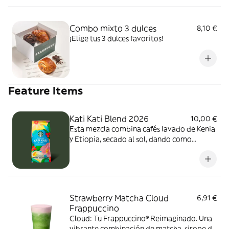
Combo mixto 3 dulces
8,10 €
¡Elige tus 3 dulces favoritos!
Feature Items
Kati Kati Blend 2026
10,00 €
Esta mezcla combina cafés lavado de Kenia
y Etiopia, secado al sol, dando como
resultado un perfil brillante y complejo.
Destaca por sus notas de pomelo,
madreselva y bayas rojas. Acidez alta,
cuerpo medio y un tostado ligero.
Strawberry Matcha Cloud
6,91 €
Frappuccino
Cloud: Tu Frappuccino® Reimaginado. Una
vibrante combinación de matcha, sirope de