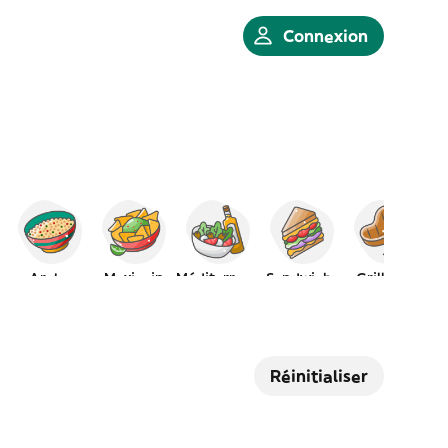
Connexion
.
Arabe
Mexicain
Méditerranéen
Sandwichs
Grillades
Réinitialiser