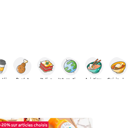
 déj
Poulet
Italien
International
Asiatique
Cuisine loc
-20% sur articles choisis