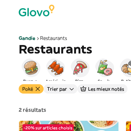
Gandie
Restaurants
Restaurants
Burgers
Américain
Pizza
Snacks
Petit
Poké
Trier par
Les mieux notés
2 résultats
-20% sur articles choisis