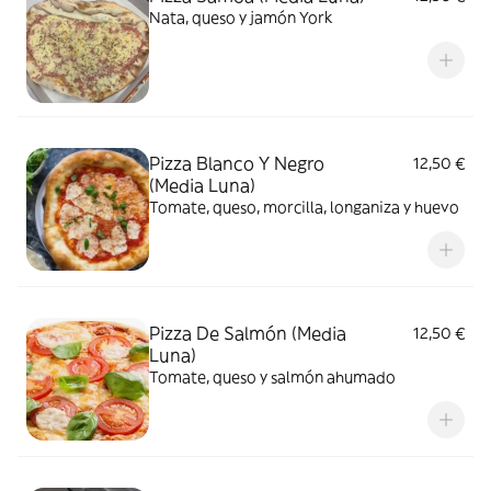
Nata, queso y jamón York
Pizza Blanco Y Negro
12,50 €
(Media Luna)
Tomate, queso, morcilla, longaniza y huevo
Pizza De Salmón (Media
12,50 €
Luna)
Tomate, queso y salmón ahumado