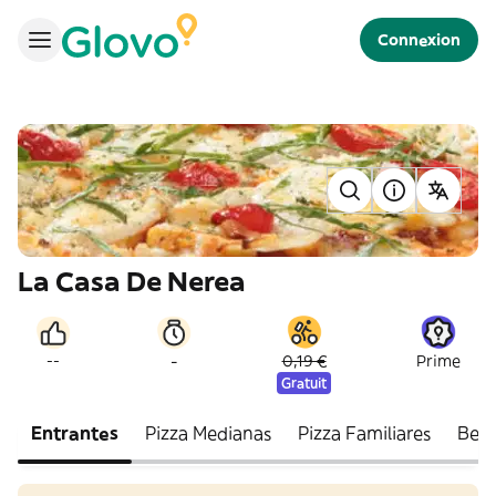
Connexion
La Casa De Nerea
-
--
0,19 €
Prime
Gratuit
Entrantes
Pizza Medianas
Pizza Familiares
Beb